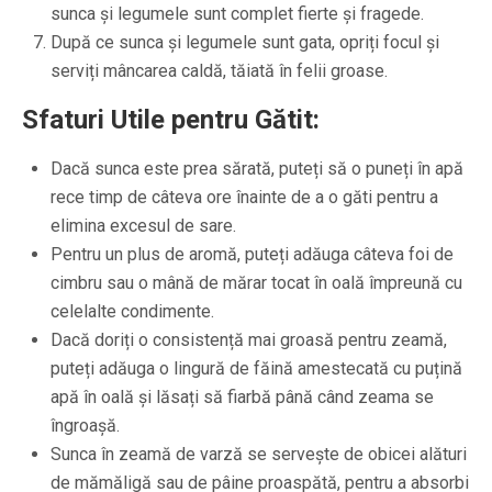
sunca și legumele sunt complet fierte și fragede.
După ce sunca și legumele sunt gata, opriți focul și
serviți mâncarea caldă, tăiată în felii groase.
Sfaturi Utile pentru Gătit:
Dacă sunca este prea sărată, puteți să o puneți în apă
rece timp de câteva ore înainte de a o găti pentru a
elimina excesul de sare.
Pentru un plus de aromă, puteți adăuga câteva foi de
cimbru sau o mână de mărar tocat în oală împreună cu
celelalte condimente.
Dacă doriți o consistență mai groasă pentru zeamă,
puteți adăuga o lingură de făină amestecată cu puțină
apă în oală și lăsați să fiarbă până când zeama se
îngroașă.
Sunca în zeamă de varză se servește de obicei alături
de mămăligă sau de pâine proaspătă, pentru a absorbi