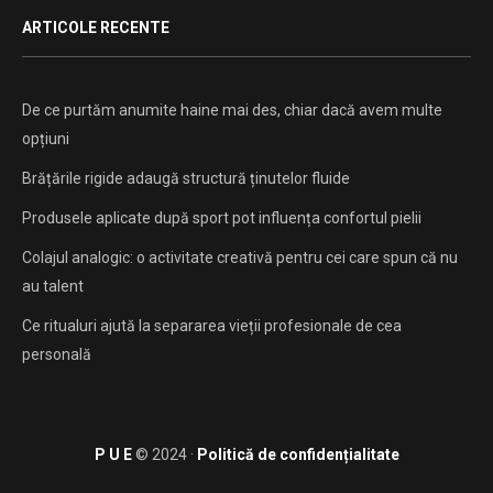
ARTICOLE RECENTE
De ce purtăm anumite haine mai des, chiar dacă avem multe
opțiuni
Brățările rigide adaugă structură ținutelor fluide
Produsele aplicate după sport pot influența confortul pielii
Colajul analogic: o activitate creativă pentru cei care spun că nu
au talent
Ce ritualuri ajută la separarea vieții profesionale de cea
personală
P U E
© 2024 ·
Politică de confidențialitate