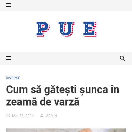
Skip
to
content
DIVERSE
Cum să gătești șunca în
zeamă de varză
IAN. 28, 2024
ADMIN