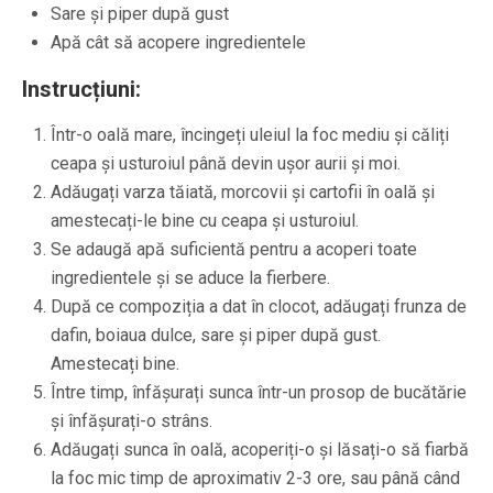
Sare și piper după gust
Apă cât să acopere ingredientele
Instrucțiuni:
Într-o oală mare, încingeți uleiul la foc mediu și căliți
ceapa și usturoiul până devin ușor aurii și moi.
Adăugați varza tăiată, morcovii și cartofii în oală și
amestecați-le bine cu ceapa și usturoiul.
Se adaugă apă suficientă pentru a acoperi toate
ingredientele și se aduce la fierbere.
După ce compoziția a dat în clocot, adăugați frunza de
dafin, boiaua dulce, sare și piper după gust.
Amestecați bine.
Între timp, înfășurați sunca într-un prosop de bucătărie
și înfășurați-o strâns.
Adăugați sunca în oală, acoperiți-o și lăsați-o să fiarbă
la foc mic timp de aproximativ 2-3 ore, sau până când