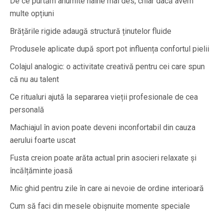
De ce purtăm anumite haine mai des, chiar dacă avem
multe opțiuni
Brățările rigide adaugă structură ținutelor fluide
Produsele aplicate după sport pot influența confortul pielii
Colajul analogic: o activitate creativă pentru cei care spun
că nu au talent
Ce ritualuri ajută la separarea vieții profesionale de cea
personală
Machiajul în avion poate deveni inconfortabil din cauza
aerului foarte uscat
Fusta creion poate arăta actual prin asocieri relaxate și
încălțăminte joasă
Mic ghid pentru zile în care ai nevoie de ordine interioară
Cum să faci din mesele obișnuite momente speciale