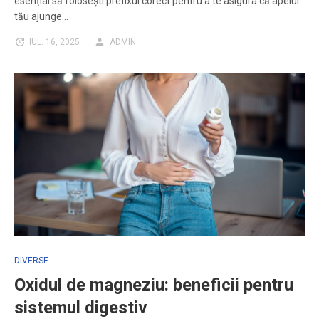
esențial să folosești prefixul corect pentru a te asigura că apelul
tău ajunge…
IUL. 16, 2025
ADMIN
DIVERSE
Oxidul de magneziu: beneficii pentru
sistemul digestiv