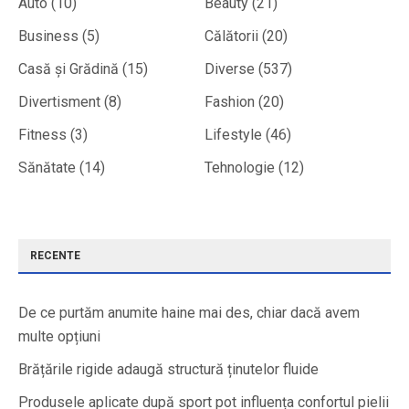
Auto
(10)
Beauty
(21)
Business
(5)
Călătorii
(20)
Casă și Grădină
(15)
Diverse
(537)
Divertisment
(8)
Fashion
(20)
Fitness
(3)
Lifestyle
(46)
Sănătate
(14)
Tehnologie
(12)
RECENTE
De ce purtăm anumite haine mai des, chiar dacă avem
multe opțiuni
Brățările rigide adaugă structură ținutelor fluide
Produsele aplicate după sport pot influența confortul pielii