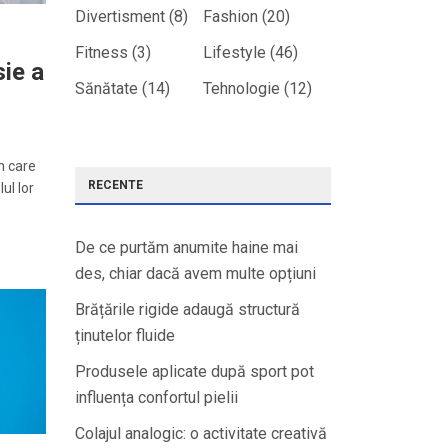
Divertisment
(8)
Fashion
(20)
Fitness
(3)
Lifestyle
(46)
sie a
Sănătate
(14)
Tehnologie
(12)
n care
RECENTE
ul lor
De ce purtăm anumite haine mai
des, chiar dacă avem multe opțiuni
Brățările rigide adaugă structură
ținutelor fluide
Produsele aplicate după sport pot
influența confortul pielii
Colajul analogic: o activitate creativă