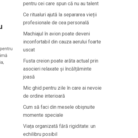
pentru cei care spun că nu au talent
Ce ritualuri ajută la separarea vieții
profesionale de cea personală
u
Machiajul în avion poate deveni
inconfortabil din cauza aerului foarte
 pentru
uscat
timă
Fusta creion poate arăta actual prin
ia,
asocieri relaxate și încălțăminte
joasă
Mic ghid pentru zile în care ai nevoie
de ordine interioară
Cum să faci din mesele obișnuite
momente speciale
Viața organizată fără rigiditate: un
echilibru posibil