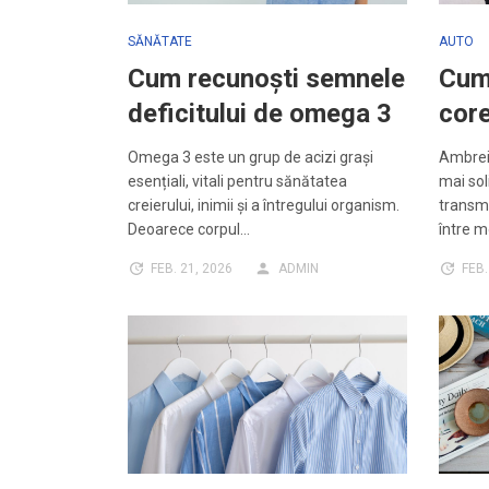
SĂNĂTATE
AUTO
Cum recunoști semnele
Cum 
deficitului de omega 3
core
Omega 3 este un grup de acizi grași
Ambreia
esențiali, vitali pentru sănătatea
mai sol
creierului, inimii și a întregului organism.
transmi
Deoarece corpul…
între m
FEB. 21, 2026
ADMIN
FEB.