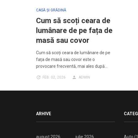
CASĂ ȘI GRĂDINĂ
Cum să scoți ceara de
lumânare de pe fața de
masă sau covor
Cum să scoți ceara de lumânare de pe
fața de masă sau covor este o
provocare frecventă, mai ales după…
FEB. 02, 2026
ADMIN
ARHIVE
CATEG
august 2026
iulie 2026
Auto
(1