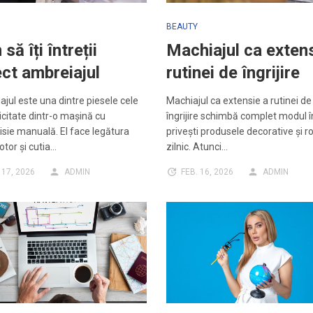
BEAUTY
să îți întreții
Machiajul ca exten
ct ambreiajul
rutinei de îngrijire
jul este una dintre piesele cele
Machiajul ca extensie a rutinei de
icitate dintr-o mașină cu
îngrijire schimbă complet modul î
sie manuală. El face legătura
privești produsele decorative și rol
otor și cutia…
zilnic. Atunci…
 17, 2026
ADMIN
FEB. 16, 2026
ADMIN