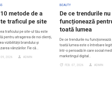
SS
BEAUTY
 10 metode de a
De ce trendurile nu
te traficul pe site
funcționează pentr
toată lumea
ea traficului pe site-ul tău este
lă pentru atragerea de noi clienți,
De ce trendurile nu funcționează
a vizibilității brandului și
toată lumea este o întrebare legi
area vânzărilor. Fie că…
într-o perioadă în care social med
marketingul digital…
 09, 2026
ADMIN
FEB. 07, 2026
ADMIN