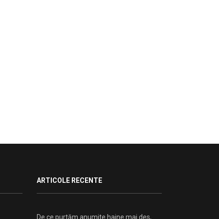
ARTICOLE RECENTE
De ce purtăm anumite haine mai des,