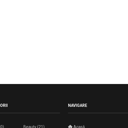
ORII
NAVIGARE
0)
Beauty
(21)
Acasă