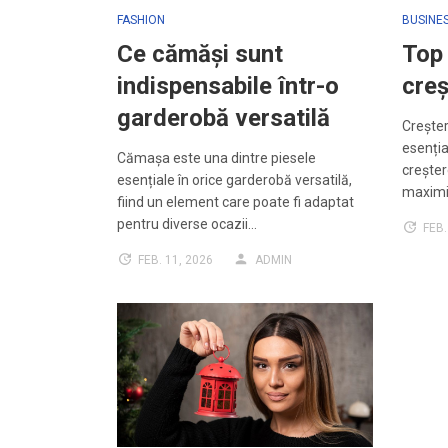
FASHION
BUSINE
Ce cămăși sunt
Top
indispensabile într-o
creș
garderobă versatilă
Creșter
esenția
Cămașa este una dintre piesele
creștere
esențiale în orice garderobă versatilă,
maximiz
fiind un element care poate fi adaptat
pentru diverse ocazii…
FEB.
FEB. 11, 2026
ADMIN