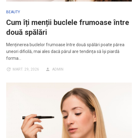
BEAUTY
Cum îți menții buclele frumoase între
două spălări
Menținerea buclelor frumoase între două spălări poate părea
uneori dificilă, mai ales dacă părul are tendința să își piardă
forma…
MART. 29, 2026
ADMIN