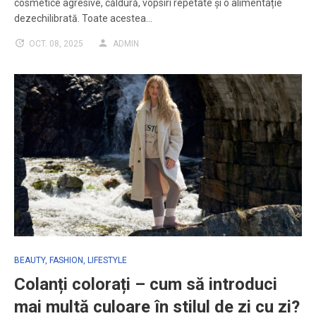
cosmetice agresive, căldură, vopsiri repetate și o alimentație
dezechilibrată. Toate acestea…
OCT. 08, 2025
ADMIN
BEAUTY
,
FASHION
,
LIFESTYLE
Colanți colorați – cum să introduci
mai multă culoare în stilul de zi cu zi?