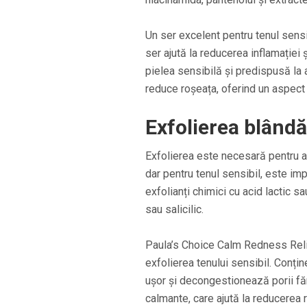
Un ser excelent pentru tenul sens
ser ajută la reducerea inflamației ș
pielea sensibilă și predispusă la 
reduce roșeața, oferind un aspect 
Exfolierea blândă
Exfolierea este necesară pentru a 
dar pentru tenul sensibil, este im
exfolianți chimici cu acid lactic s
sau salicilic.
Paula’s Choice Calm Redness Reli
exfolierea tenului sensibil. Conțin
ușor și decongestionează porii făr
calmante, care ajută la reducerea roș