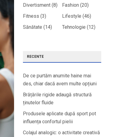
Divertisment
(8)
Fashion
(20)
Fitness
(3)
Lifestyle
(46)
Sănătate
(14)
Tehnologie
(12)
RECENTE
De ce purtăm anumite haine mai
des, chiar dacă avem multe opțiuni
Brățările rigide adaugă structură
ținutelor fluide
Produsele aplicate după sport pot
influența confortul pielii
Colajul analogic: o activitate creativă