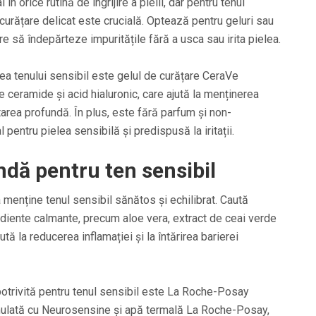
 orice rutină de îngrijire a pielii, dar pentru tenul
curățare delicat este crucială. Optează pentru geluri sau
e să îndepărteze impuritățile fără a usca sau irita pielea.
ea tenului sensibil este gelul de curățare CeraVe
 ceramide și acid hialuronic, care ajută la menținerea
ratarea profundă. În plus, este fără parfum și non-
pentru pielea sensibilă și predispusă la iritații.
ndă pentru ten sensibil
 menține tenul sensibil sănătos și echilibrat. Caută
ediente calmante, precum aloe vera, extract de ceai verde
tă la reducerea inflamației și la întărirea barierei
otrivită pentru tenul sensibil este La Roche-Posay
rmulată cu Neurosensine și apă termală La Roche-Posay,