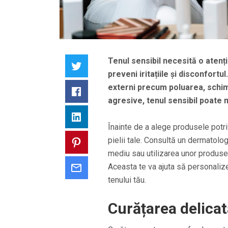
Tenul sensibil necesită o atenți
Twitter
preveni iritațiile și disconfortu
externi precum poluarea, schi
Facebook
agresive, tenul sensibil poate 
LinkedIn
Înainte de a alege produsele potri
pielii tale. Consultă un dermatolog
Pinterest
mediu sau utilizarea unor produse i
Aceasta te va ajuta să personalizez
Email
tenului tău.
Curățarea delicat