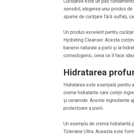
Curățarea este un pas fundamental în
sensibil, alegerea unui produs de 
spume de curățare fără sulfați, car
Un produs excelent pentru curățar
Hydrating Cleanser. Acesta conține
barierei naturale a pielii și la hid
comedogenic, ceea ce îl face ideal 
Hidratarea profu
Hidratarea este esențială pentru a
creme hidratante care conțin ingr
și ceramide. Aceste ingrediente aju
protectoare a pielii.
Un exemplu de cremă hidratantă p
Toleriane Ultra. Aceasta este fo