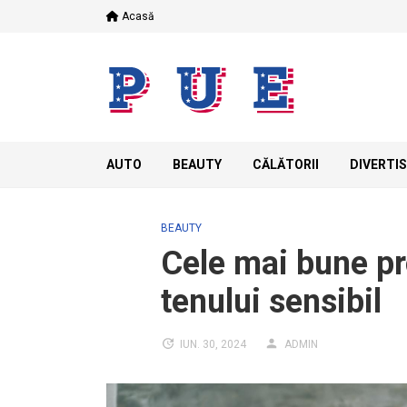
Skip
Acasă
to
content
AUTO
BEAUTY
CĂLĂTORII
DIVERTI
BEAUTY
Cele mai bune pr
tenului sensibil
IUN. 30, 2024
ADMIN