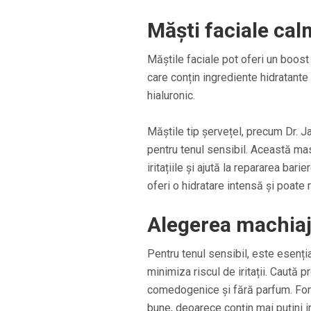
Măști faciale ca
Măștile faciale pot oferi un boost
care conțin ingrediente hidratante
hialuronic.
Măștile tip șervețel, precum Dr. 
pentru tenul sensibil. Această ma
iritațiile și ajută la repararea bar
oferi o hidratare intensă și poate 
Alegerea machiaju
Pentru tenul sensibil, este esenți
minimiza riscul de iritații. Caută 
comedogenice și fără parfum. Fond
bune, deoarece conțin mai puțini iri