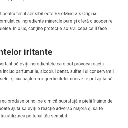
t pentru tenul sensibil este BareMinerals Original
rmulat cu ingrediente minerale pure și oferă o acoperire
ielea. În plus, conține protecție solară, ceea ce îl face
telor iritante
mportant să eviți ingredientele care pot provoca reacții
includ parfumurile, alcoolul denat, sulfații și conservanții
uselor și cunoașterea ingredientelor nocive te pot ajuta să
rea produselor noi pe o mică suprafață a pielii înainte de
 poate ajuta să eviți o reacție adversă majoră și să te
ru utilizarea pe tenul tău sensibil.