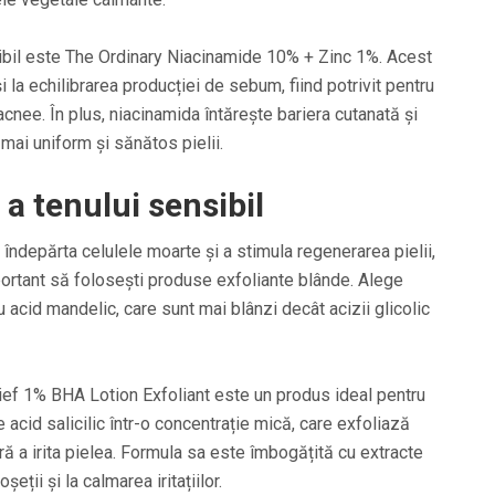
ibil este The Ordinary Niacinamide 10% + Zinc 1%. Acest
i la echilibrarea producției de sebum, fiind potrivit pentru
acnee. În plus, niacinamida întărește bariera cutanată și
mai uniform și sănătos pielii.
 a tenului sensibil
îndepărta celulele moarte și a stimula regenerarea pielii,
portant să folosești produse exfoliante blânde. Alege
au acid mandelic, care sunt mai blânzi decât acizii glicolic
ef 1% BHA Lotion Exfoliant este un produs ideal pentru
e acid salicilic într-o concentrație mică, care exfoliază
ă a irita pielea. Formula sa este îmbogățită cu extracte
eții și la calmarea iritațiilor.