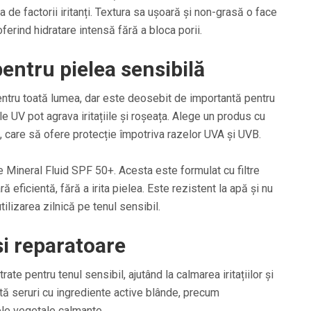
 de factorii iritanți. Textura sa ușoară și non-grasă o face
 oferind hidratare intensă fără a bloca porii.
pentru pielea sensibilă
entru toată lumea, dar este deosebit de importantă pentru
e UV pot agrava iritațiile și roșeața. Alege un produs cu
 care să ofere protecție împotriva razelor UVA și UVB.
Mineral Fluid SPF 50+. Acesta este formulat cu filtre
 eficientă, fără a irita pielea. Este rezistent la apă și nu
tilizarea zilnică pe tenul sensibil.
și reparatoare
rate pentru tenul sensibil, ajutând la calmarea iritațiilor și
ută seruri cu ingrediente active blânde, precum
ele vegetale calmante.