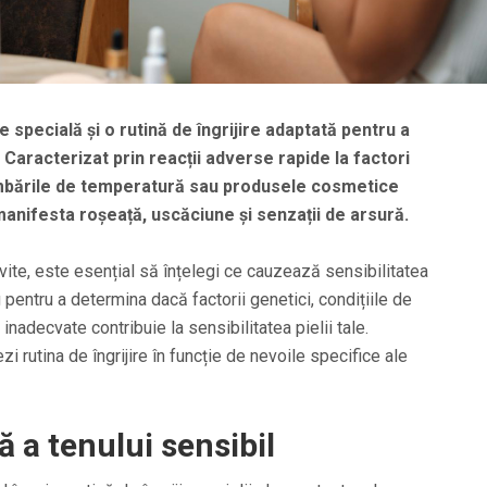
e specială și o rutină de îngrijire adaptată pentru a
l. Caracterizat prin reacții adverse rapide la factori
mbările de temperatură sau produsele cosmetice
manifesta roșeață, uscăciune și senzații de arsură.
vite, este esențial să înțelegi ce cauzează sensibilitatea
 pentru a determina dacă factorii genetici, condițiile de
nadecvate contribuie la sensibilitatea pielii tale.
i rutina de îngrijire în funcție de nevoile specifice ale
ă a tenului sensibil