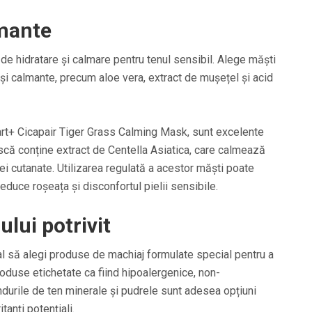
lmante
 de hidratare și calmare pentru tenul sensibil. Alege măști
 și calmante, precum aloe vera, extract de mușețel și acid
Jart+ Cicapair Tiger Grass Calming Mask, sunt excelente
scă conține extract de Centella Asiatica, care calmează
ierei cutanate. Utilizarea regulată a acestor măști poate
reduce roșeața și disconfortul pielii sensibile.
lui potrivit
al să alegi produse de machiaj formulate special pentru a
produse etichetate ca fiind hipoalergenice, non-
urile de ten minerale și pudrele sunt adesea opțiuni
tanți potențiali.