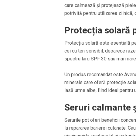
care calmează și protejează pielea
potrivită pentru utilizarea zilnică,
Protecția solară 
Protecția solară este esențială p
cei cu ten sensibil, deoarece razel
spectru larg SPF 30 sau mai mare,
Un produs recomandat este Avene 
minerale care oferă protecție solară
lasă urme albe, fiind ideal pentru u
Seruri calmante 
Serurile pot oferi beneficii concent
la repararea barierei cutanate. Ca
niacinamida, pantenolul și extract