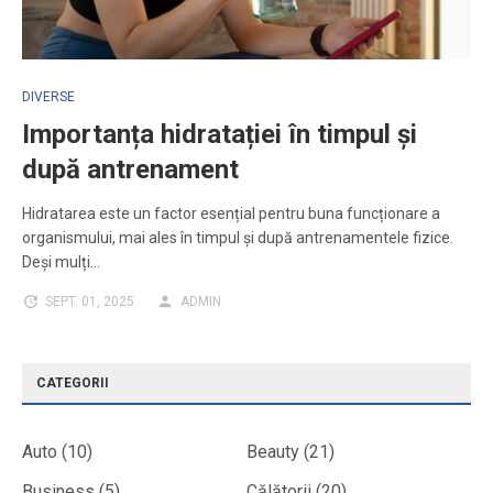
DIVERSE
Importanța hidratației în timpul și
după antrenament
Hidratarea este un factor esențial pentru buna funcționare a
organismului, mai ales în timpul și după antrenamentele fizice.
Deși mulți…
SEPT. 01, 2025
ADMIN
CATEGORII
Auto
(10)
Beauty
(21)
Business
(5)
Călătorii
(20)