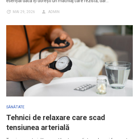
esențial dacă îți dorești un machiaj care rezistă, dar…
MAI 29, 2026
ADMIN
SĂNĂTATE
Tehnici de relaxare care scad
tensiunea arterială