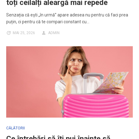
toți ceilalți aleargă mai repede
Senzația că ești „în urmă” apare adesea nu pentru că faci prea
puțin, ci pentru că te compari constant cu…
MAI 25, 2026
ADMIN
CĂLĂTORII
Ce întrebări să îți pui înainte să