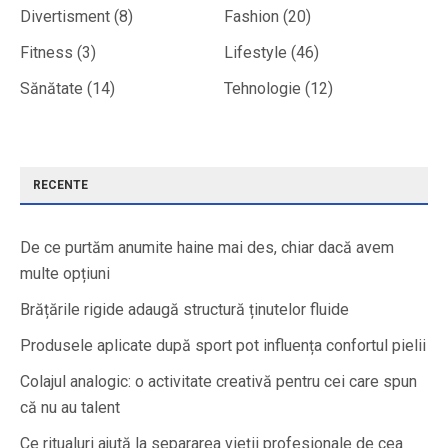
Divertisment
(8)
Fashion
(20)
Fitness
(3)
Lifestyle
(46)
Sănătate
(14)
Tehnologie
(12)
RECENTE
De ce purtăm anumite haine mai des, chiar dacă avem
multe opțiuni
Brățările rigide adaugă structură ținutelor fluide
Produsele aplicate după sport pot influența confortul pielii
Colajul analogic: o activitate creativă pentru cei care spun
că nu au talent
Ce ritualuri ajută la separarea vieții profesionale de cea