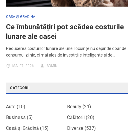
CASĂ ȘI GRĂDINĂ
Ce îmbunătățiri pot scădea costurile
lunare ale casei
Reducerea costurilor lunare ale unei locuințe nu depinde doar de
consumul zilnic, ci mai ales de investițiile inteligente și de…
MAI 07, 2026
ADMIN
CATEGORII
Auto
(10)
Beauty
(21)
Business
(5)
Călătorii
(20)
Casă și Grădină
(15)
Diverse
(537)