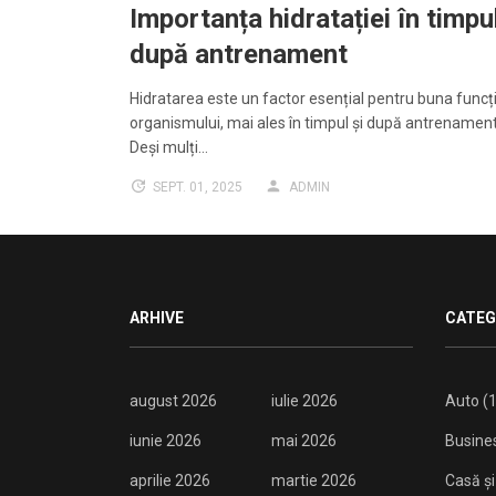
Importanța hidratației în timpul
după antrenament
Hidratarea este un factor esențial pentru buna funcț
organismului, mai ales în timpul și după antrenamente
Deși mulți…
SEPT. 01, 2025
ADMIN
ARHIVE
CATEG
august 2026
iulie 2026
Auto
(1
iunie 2026
mai 2026
Busine
aprilie 2026
martie 2026
Casă și