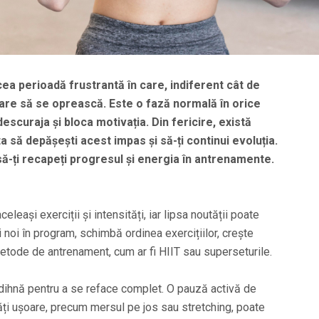
a perioadă frustrantă în care, indiferent cât de
pare să se oprească. Este o fază normală în orice
scuraja și bloca motivația. Din fericire, există
ta să depășești acest impas și să-ți continui evoluția.
 să-ți recapeți progresul și energia în antrenamente.
leași exerciții și intensități, iar lipsa noutății poate
i noi în program, schimbă ordinea exercițiilor, crește
etode de antrenament, cum ar fi HIIT sau superseturile.
odihnă pentru a se reface complet. O pauză activă de
ități ușoare, precum mersul pe jos sau stretching, poate