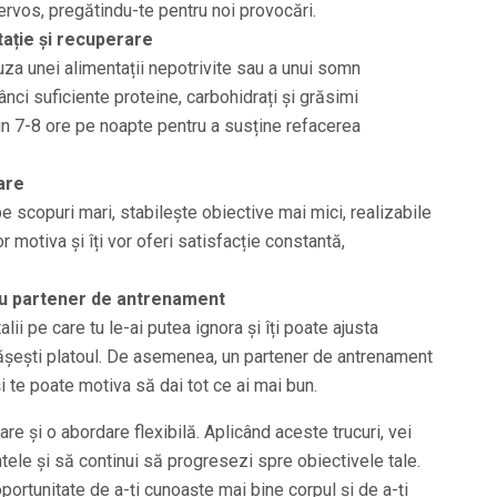
ervos, pregătindu-te pentru noi provocări.
ație și recuperare
uza unei alimentații nepotrivite sau a unui somn
nci suficiente proteine, carbohidrați și grăsimi
in 7-8 ore pe noapte pentru a susține refacerea
are
e scopuri mari, stabilește obiective mai mici, realizabile
 motiva și îți vor oferi satisfacție constantă,
au partener de antrenament
ii pe care tu le-ai putea ignora și îți poate ajusta
ășești platoul. De asemenea, un partener de antrenament
i te poate motiva să dai tot ce ai mai bun.
e și o abordare flexibilă. Aplicând aceste trucuri, vei
ntele și să continui să progresezi spre obiectivele tale.
ortunitate de a-ți cunoaște mai bine corpul și de a-ți