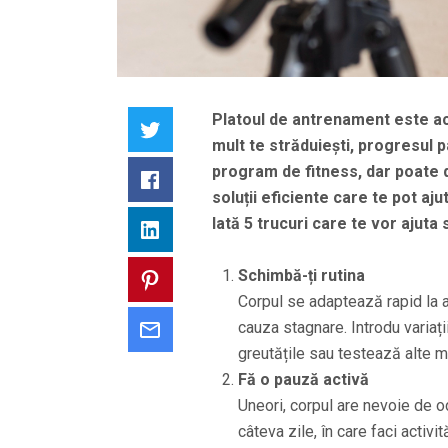
Platoul de antrenament este ace
Twitter
mult te străduiești, progresul 
program de fitness, dar poate de
Facebook
soluții eficiente care te pot aju
Iată 5 trucuri care te vor ajuta
LinkedIn
Schimbă-ți rutina
Pinterest
Corpul se adaptează rapid la ace
cauza stagnare. Introdu variați
Email
greutățile sau testează alte m
Fă o pauză activă
Uneori, corpul are nevoie de 
câteva zile, în care faci activ