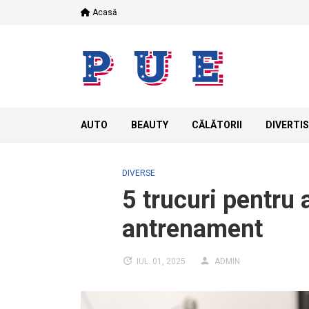
Skip
Acasă
to
content
AUTO
BEAUTY
CĂLĂTORII
DIVERTI
DIVERSE
5 trucuri pentru 
antrenament
IUL. 01, 2025
ADMIN