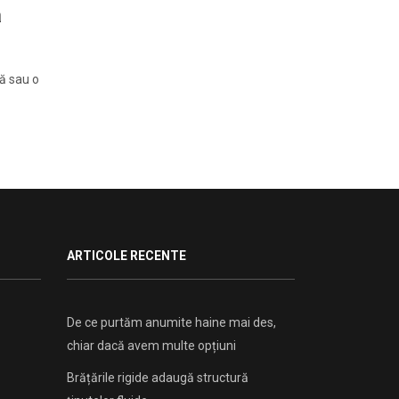
ă
tă sau o
ARTICOLE RECENTE
De ce purtăm anumite haine mai des,
chiar dacă avem multe opțiuni
Brățările rigide adaugă structură