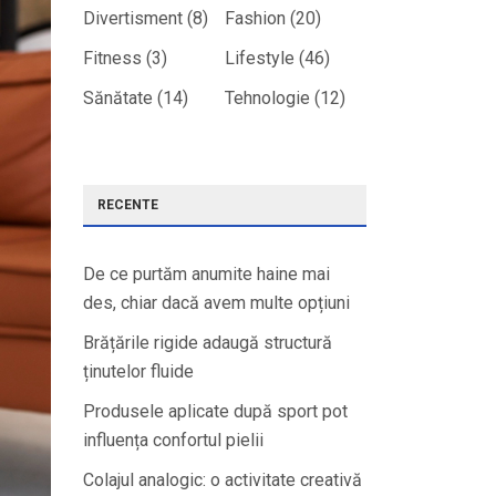
Divertisment
(8)
Fashion
(20)
Fitness
(3)
Lifestyle
(46)
Sănătate
(14)
Tehnologie
(12)
RECENTE
De ce purtăm anumite haine mai
des, chiar dacă avem multe opțiuni
Brățările rigide adaugă structură
ținutelor fluide
Produsele aplicate după sport pot
influența confortul pielii
Colajul analogic: o activitate creativă