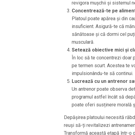
revigora mușchii și sistemul n
Concentrează-te pe aliment
Platoul poate apărea și din ca
insuficient. Asigură-te că mănâ
sănătoase și că dormi cel puț
musculară.
Setează obiective mici și cl
În loc să te concentrezi doar p
pe termen scurt. Acestea te vor
impulsionându-te să continui.
Lucrează cu un antrenor s
Un antrenor poate observa detal
programul astfel încât să dep
poate oferi susținere morală ș
Depășirea platoului necesită răbdar
reuși să-ți revitalizezi antrename
Transformă această etapă într-o op