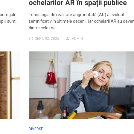
ochelarilor AR în spații publice
or reguli
Tehnologia de realitate augmentată (AR) a evoluat
opiii sunt…
semnificativ în ultimele decenii, iar ochelarii AR au deve
dintre cele mai…
SEPT. 02, 2025
ADMIN
DIVERSE