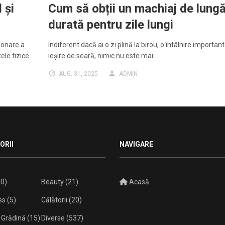
 și
Cum să obții un machiaj de lung
durată pentru zile lungi
ionare a
Indiferent dacă ai o zi plină la birou, o întâlnire importan
le fizice.
ieșire de seară, nimic nu este mai…
AUG. 31, 2025
ADMIN
ORII
NAVIGARE
0)
Beauty
(21)
Acasă
ss
(5)
Călătorii
(20)
 Grădină
(15)
Diverse
(537)