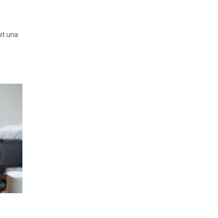
nit una