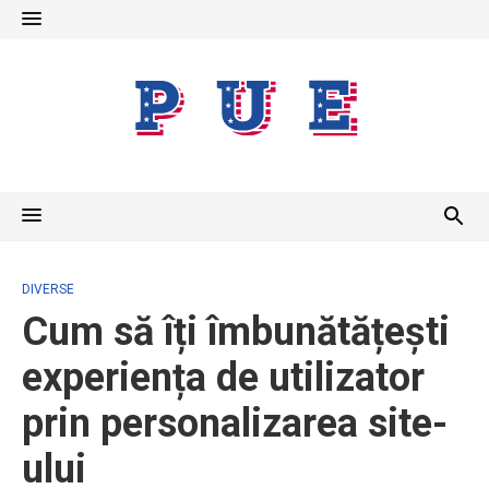
Skip
to
content
DIVERSE
Cum să îți îmbunătățești
experiența de utilizator
prin personalizarea site-
ului