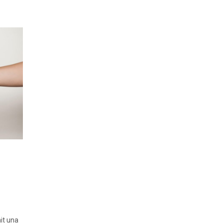
nit una