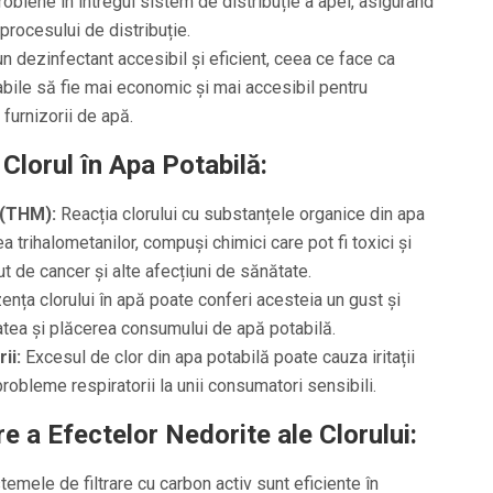
robiene în întregul sistem de distribuție a apei, asigurând
 procesului de distribuție.
n dezinfectant accesibil și eficient, ceea ce face ca
abile să fie mai economic și mai accesibil pentru
 furnizorii de apă.
Clorul în Apa Potabilă:
 (THM):
Reacția clorului cu substanțele organice din apa
 trihalometanilor, compuși chimici care pot fi toxici și
t de cancer și alte afecțiuni de sănătate.
nța clorului în apă poate conferi acesteia un gust și
atea și plăcerea consumului de apă potabilă.
ii:
Excesul de clor din apa potabilă poate cauza iritații
 probleme respiratorii la unii consumatori sensibili.
e a Efectelor Nedorite ale Clorului:
temele de filtrare cu carbon activ sunt eficiente în