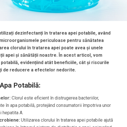
tilizați dezinfectanți în tratarea apei potabile, având
 și microorganismele periculoase pentru sănătatea
area clorului în tratarea apei poate avea și unele
i apei și sănătății noastre. În acest articol, vom
potabilă, evidențiind atât beneficiile, cât și riscurile
ți de reducere a efectelor nedorite.
 Apa Potabilă:
elor:
Clorul este eficient în distrugerea bacteriilor,
ente în apa potabilă, protejând consumatorii împotriva unor
i hepatita A.
crobiene:
Utilizarea clorului în tratarea apei potabile ajută