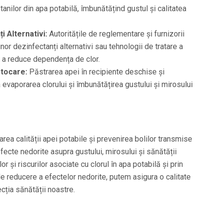
etanilor din apa potabilă, îmbunătățind gustul și calitatea
i Alternativi:
Autoritățile de reglementare și furnizorii
nor dezinfectanți alternativi sau tehnologii de tratare a
u a reduce dependența de clor.
Stocare:
Păstrarea apei în recipiente deschise și
 evaporarea clorului și îmbunătățirea gustului și mirosului
rarea calității apei potabile și prevenirea bolilor transmise
fecte nedorite asupra gustului, mirosului și sănătății
or și riscurilor asociate cu clorul în apa potabilă și prin
 reducere a efectelor nedorite, putem asigura o calitate
cția sănătății noastre.