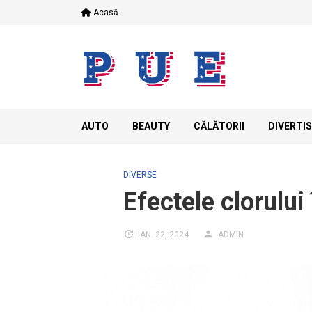
Skip
Acasă
to
content
AUTO
BEAUTY
CĂLĂTORII
DIVERTI
DIVERSE
Efectele clorului
IAN. 22, 2024
ADMIN