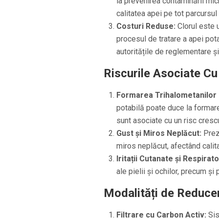
la prevenirea contaminării mic
calitatea apei pe tot parcursul
Costuri Reduse:
Clorul este u
procesul de tratare a apei pot
autoritățile de reglementare și
Riscurile Asociate Cu 
Formarea Trihalometanilor
potabilă poate duce la formarea
sunt asociate cu un risc crescu
Gust și Miros Neplăcut:
Preze
miros neplăcut, afectând calit
Iritații Cutanate și Respirator
ale pielii și ochilor, precum și
Modalități de Reducer
Filtrare cu Carbon Activ:
Sis