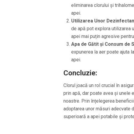
eliminarea clorului și trihalom
apei.
Utilizarea Unor Dezinfectanț
de apă pot explora utilizarea u
apei mai puțin agresive pentr
Apa de Gătit și Consum de 
expunerea la aer poate ajuta la
apei.
Concluzie:
Clorul joacă un rol crucial în asigu
prin apă, dar poate avea și unele e
noastre. Prin înțelegerea beneficiil
adoptarea unor măsuri adecvate de
superioară a apei potabile și prote