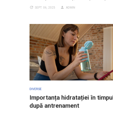
SEPT. 06, 2025
ADMIN
DIVERSE
Importanța hidratației în timpul
după antrenament