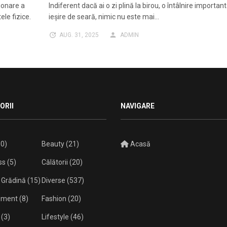
ionare a
Indiferent dacă ai o zi plină la birou, o întâlnire importan
le fizice.
ieșire de seară, nimic nu este mai…
AUG. 31, 2025
ADMIN
ORII
NAVIGARE
0)
Beauty
(21)
Acasă
ss
(5)
Călătorii
(20)
 Grădină
(15)
Diverse
(537)
isment
(8)
Fashion
(20)
(3)
Lifestyle
(46)