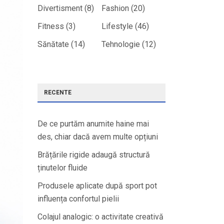
Divertisment
(8)
Fashion
(20)
Fitness
(3)
Lifestyle
(46)
Sănătate
(14)
Tehnologie
(12)
RECENTE
De ce purtăm anumite haine mai
des, chiar dacă avem multe opțiuni
Brățările rigide adaugă structură
ținutelor fluide
Produsele aplicate după sport pot
influența confortul pielii
Colajul analogic: o activitate creativă