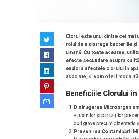
Clorul este unul dintre cei mai u
Twitter
rolul de a distruge bacteriile
umană. Cu toate acestea, utiliz
Facebook
efecte secundare asupra calități
explora efectele clorului în apa 
LinkedIn
asociate, și vom oferi modalită
Pinterest
Beneficiile Clorului în
Email
Distrugerea Microorganism
virusurilor și paraziților prez
boli grave precum dizenteria ș
Prevenirea Contaminării Mi