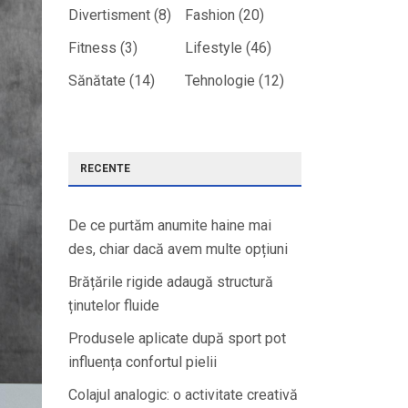
Divertisment
(8)
Fashion
(20)
Fitness
(3)
Lifestyle
(46)
Sănătate
(14)
Tehnologie
(12)
RECENTE
De ce purtăm anumite haine mai
des, chiar dacă avem multe opțiuni
Brățările rigide adaugă structură
ținutelor fluide
Produsele aplicate după sport pot
influența confortul pielii
Colajul analogic: o activitate creativă