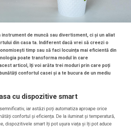
instrument de muncă sau divertisment, ci și un aliat
tului din casa ta. Indiferent dacă vrei să creezi o
nomisești timp sau să faci locuința mai eficientă din
hnologia poate transforma modul în care
acest articol, îți voi arăta trei moduri prin care poți
mbunătăți confortul casei și a te bucura de un mediu
asa cu dispozitive smart
emnificativ, iar astăzi poți automatiza aproape orice
ătăți confortul și eficiența. De la iluminat și temperatură,
e, dispozitivele smart îți pot ușura viața și îți pot aduce