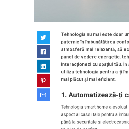
Tehnologia nu mai este doar un 
Twitter
puternic în îmbunătățirea confor
atmosferă mai relaxantă, să eco
Facebook
punct de vedere energetic, te
interacționezi cu spațiul tău. În 
LinkedIn
utiliza tehnologia pentru a-ți î
mai plăcut și mai eficient.
Pinterest
1.
Automatizează-ți c
Email
Tehnologia smart home a evoluat s
aspect al casei tale pentru a îmbun
până la securitate și electrocasnic