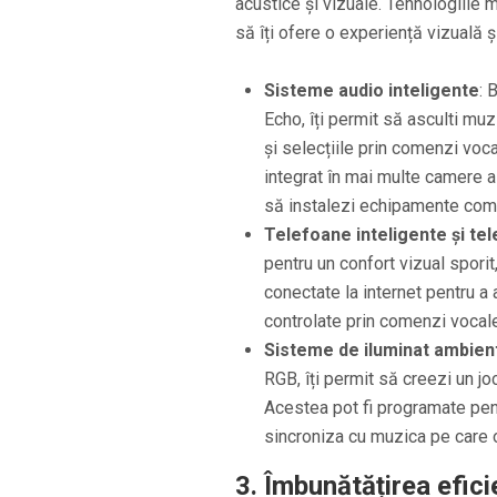
acustice și vizuale. Tehnologiile 
să îți ofere o experiență vizuală ș
Sisteme audio inteligente
: 
Echo, îți permit să asculti muz
și selecțiile prin comenzi voca
integrat în mai multe camere a
să instalezi echipamente com
Telefoane inteligente și te
pentru un confort vizual sporit,
conectate la internet pentru a 
controlate prin comenzi vocale
Sisteme de iluminat ambien
RGB, îți permit să creezi un j
Acestea pot fi programate pentr
sincroniza cu muzica pe care o
3.
Îmbunătățirea efici