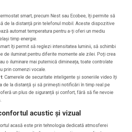
 termostat smart, precum Nest sau Ecobee, îți permite să
ă de la distanță prin telefonul mobil. Aceste dispozitive
stează automat temperatura pentru a-ți oferi un mediu
elași timp energie.
mart îți permit să reglezi intensitatea luminii, să schimbi
e de iluminat pentru diferite momente ale zilei. Poți crea
u o iluminare mai puternică dimineața, toate controlate
au prin comenzi vocale.
t
: Camerele de securitate inteligente și soneriile video îți
 de la distanță și să primești notificări în timp real pe
 oferă un plus de siguranță și confort, fără să fie nevoie
.
onfortul acustic și vizual
fortul acasă este prin tehnologia dedicată atmosferei