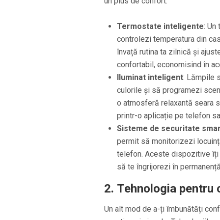
un plus de confort.
Termostate inteligente
: Un
controlezi temperatura din cas
învață rutina ta zilnică și aju
confortabil, economisind în ac
Iluminat inteligent
: Lămpile s
culorile și să programezi scen
o atmosferă relaxantă seara sa
printr-o aplicație pe telefon s
Sisteme de securitate smar
permit să monitorizezi locuința
telefon. Aceste dispozitive îți
să te îngrijorezi în permanență
2.
Tehnologia pentru c
Un alt mod de a-ți îmbunătăți con