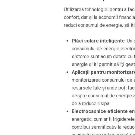
Utilizarea tehnologiei pentru a fa
confort, dar și la economii financ
reduci consumul de energie, să îți 
Plăci solare inteligente
: Un
consumului de energie electric
sisteme sunt acum dotate cu t
energie și îți permit să îți ge
Aplicații pentru monitoriza
monitorizarea consumului de en
resursele tale și unde poți fac
despre consumul de energie al 
de a reduce risipa.
Electrocasnice eficiente e
energetic, cum ar fi frigiderel
contribui semnificativ la redu
avansate care optimizează per