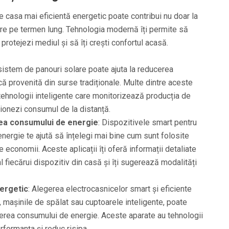
ce casa mai eficientă energetic poate contribui nu doar la
iare pe termen lung. Tehnologia modernă îți permite să
protejezi mediul și să îți crești confortul acasă.
 sistem de panouri solare poate ajuta la reducerea
ă provenită din surse tradiționale. Multe dintre aceste
ehnologii inteligente care monitorizează producția de
stionezi consumul de la distanță.
rea consumului de energie
: Dispozitivele smart pentru
ergie te ajută să înțelegi mai bine cum sunt folosite
e economii. Aceste aplicații îți oferă informații detaliate
fiecărui dispozitiv din casă și îți sugerează modalități
nergetic
: Alegerea electrocasnicelor smart și eficiente
e, mașinile de spălat sau cuptoarele inteligente, poate
cerea consumului de energie. Aceste aparate au tehnologii
formanța și reduc risipa.