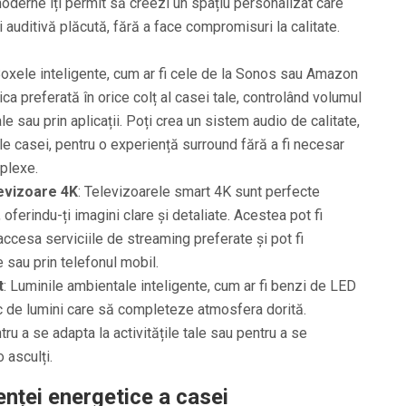
moderne îți permit să creezi un spațiu personalizat care
i auditivă plăcută, fără a face compromisuri la calitate.
Boxele inteligente, cum ar fi cele de la Sonos sau Amazon
ica preferată în orice colț al casei tale, controlând volumul
le sau prin aplicații. Poți crea un sistem audio de calitate,
le casei, pentru o experiență surround fără a fi necesar
plexe.
levizoare 4K
: Televizoarele smart 4K sunt perfecte
 oferindu-ți imagini clare și detaliate. Acestea pot fi
accesa serviciile de streaming preferate și pot fi
 sau prin telefonul mobil.
t
: Luminile ambientale inteligente, cum ar fi benzi de LED
oc de lumini care să completeze atmosfera dorită.
u a se adapta la activitățile tale sau pentru a se
 asculți.
enței energetice a casei