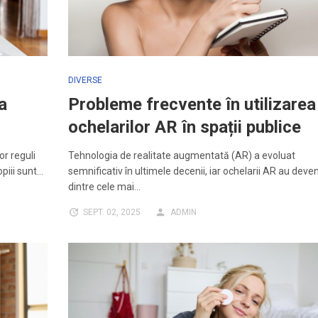
DIVERSE
a
Probleme frecvente în utilizarea
ochelarilor AR în spații publice
or reguli
Tehnologia de realitate augmentată (AR) a evoluat
opiii sunt…
semnificativ în ultimele decenii, iar ochelarii AR au deve
dintre cele mai…
SEPT. 02, 2025
ADMIN