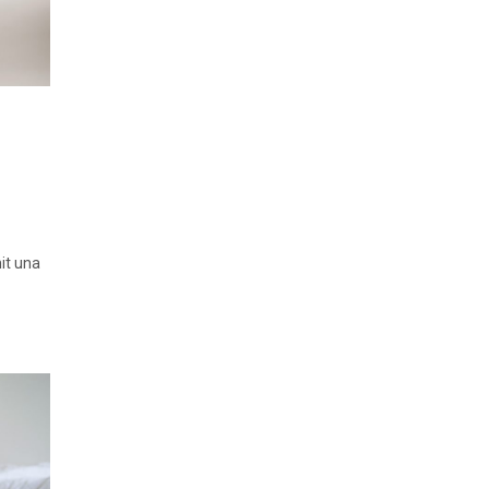
nit una