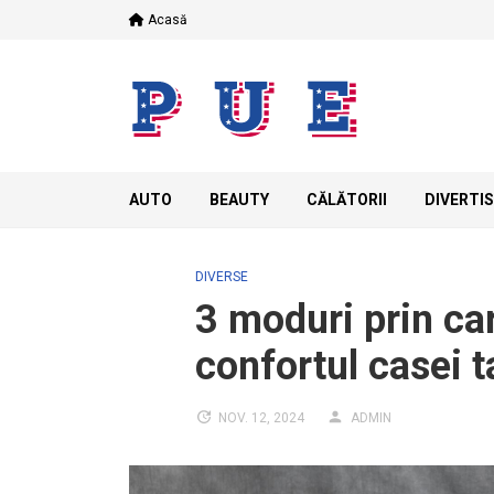
Skip
Acasă
to
content
AUTO
BEAUTY
CĂLĂTORII
DIVERTI
DIVERSE
3 moduri prin car
confortul casei t
NOV. 12, 2024
ADMIN