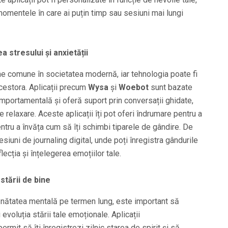
momentele în care ai puțin timp sau sesiuni mai lungi
a stresului și anxietății
me comune în societatea modernă, iar tehnologia poate fi
acestora. Aplicații precum
Wysa
și
Woebot
sunt bazate
omportamentală și oferă suport prin conversații ghidate,
de relaxare. Aceste aplicații îți pot oferi îndrumare pentru a
entru a învăța cum să îți schimbi tiparele de gândire. De
siuni de journaling digital, unde poți înregistra gândurile
lecția și înțelegerea emoțiilor tale.
stării de bine
sănătatea mentală pe termen lung, este important să
evoluția stării tale emoționale. Aplicații
 permit să îți înregistrezi zilnic starea de spirit și să