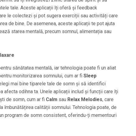
ele tale. Aceste aplicații îți oferă și feedback
e le colectezi și pot sugera exerciții sau activități care
tarea de bine. De asemenea, aceste aplicații te pot ajuta
ențează starea mentală, precum somnul, alimentația sau
elaxare
entru sănătatea mentală, iar tehnologia poate fi un aliat
 pentru monitorizarea somnului, cum ar fi
Sleep
țelegi mai bine tiparele tale de somn și să identifici
afecta odihna ta. Unele aplicații includ și funcții care îți
ști de somn, cum ar fi
Calm
sau
Relax Melodies
, care
 la îmbunătățirea calității somnului. Tehnologia poate, de
 un program de somn consistent, oferindu-ți mementouri