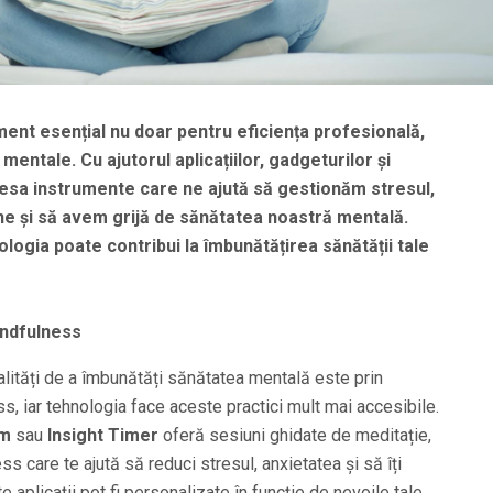
ent esențial nu doar pentru eficiența profesională,
i mentale. Cu ajutorul aplicațiilor, gadgeturilor și
esa instrumente care ne ajută să gestionăm stresul,
ne și să avem grijă de sănătatea noastră mentală.
ologia poate contribui la îmbunătățirea sănătății tale
mindfulness
alități de a îmbunătăți sănătatea mentală este prin
ss, iar tehnologia face aceste practici mult mai accesibile.
lm
sau
Insight Timer
oferă sesiuni ghidate de meditație,
ss care te ajută să reduci stresul, anxietatea și să îți
aplicații pot fi personalizate în funcție de nevoile tale,