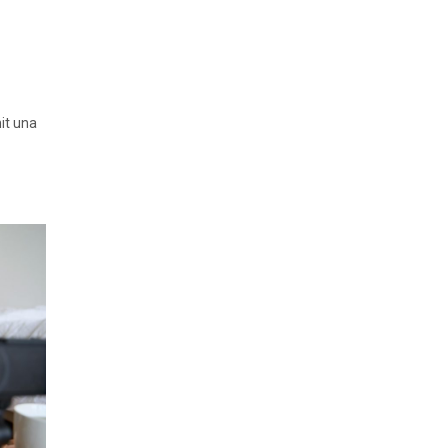
nit una