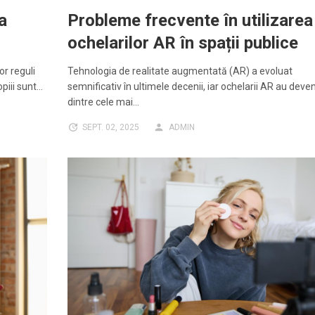
a
Probleme frecvente în utilizarea
ochelarilor AR în spații publice
or reguli
Tehnologia de realitate augmentată (AR) a evoluat
opiii sunt…
semnificativ în ultimele decenii, iar ochelarii AR au deve
dintre cele mai…
SEPT. 02, 2025
ADMIN