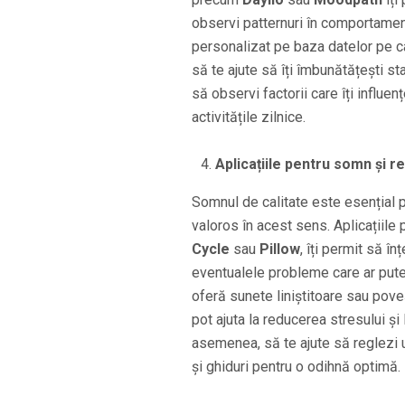
observi patternuri în comportament
personalizat pe baza datelor pe car
să te ajute să îți îmbunătățești s
să observi factorii care îți influ
activitățile zilnice.
Aplicațiile pentru somn și r
Somnul de calitate este esențial p
valoros în acest sens. Aplicațiile
Cycle
sau
Pillow
, îți permit să în
eventualele probleme care ar putea 
oferă sunete liniștitoare sau pove
pot ajuta la reducerea stresului și
asemenea, să te ajute să reglezi
și ghiduri pentru o odihnă optimă.