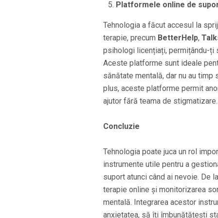
Platformele online de supor
Tehnologia a făcut accesul la spri
terapie, precum
BetterHelp
,
Tal
psihologi licențiați, permițându-ți
Aceste platforme sunt ideale pen
sănătate mentală, dar nu au timp s
plus, aceste platforme permit ano
ajutor fără teama de stigmatizare.
Concluzie
Tehnologia poate juca un rol impor
instrumente utile pentru a gestion
suport atunci când ai nevoie. De la
terapie online și monitorizarea som
mentală. Integrarea acestor instrum
anxietatea, să îți îmbunătățești sta