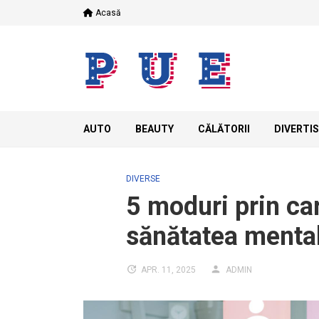
Skip
Acasă
to
content
AUTO
BEAUTY
CĂLĂTORII
DIVERTI
DIVERSE
5 moduri prin car
sănătatea menta
APR. 11, 2025
ADMIN