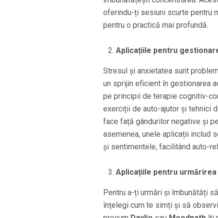
oferindu-ți sesiuni scurte pentru 
pentru o practică mai profundă.
Aplicațiile pentru gestionare
Stresul și anxietatea sunt proble
un sprijin eficient în gestionarea 
pe principii de terapie cognitiv-c
exerciții de auto-ajutor și tehnici 
face față gândurilor negative și p
asemenea, unele aplicații includ se
și sentimentele, facilitând auto-ref
Aplicațiile pentru urmărirea 
Pentru a-ți urmări și îmbunătăți 
înțelegi cum te simți și să observi 
precum
Daylio
sau
Moodpath
îți