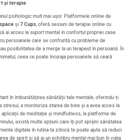
t și terapie
jinul psihologic mult mai ușor. Platformele online de
kspace
și
7 Cups
, oferă sesiuni de terapie online cu
 să ai acces la suport mental în confortul propriei case.
tru persoanele care se confruntă cu probleme de
au posibilitatea de a merge la un terapeut în persoană. În
nimatul, ceea ce poate încuraja persoanele să ceară
tant în îmbunătățirea sănătății tale mentale, oferindu-ți
a stresul, a monitoriza starea de bine și a avea acces la
 aplicații de meditație și mindfulness, la platforme de
nului, există multe opțiuni care îți pot sprijini sănătatea
ente digitale în rutina ta zilnică te poate ajuta să reduci
rea de spirit și să ai un echilibru mental mai bun în viața