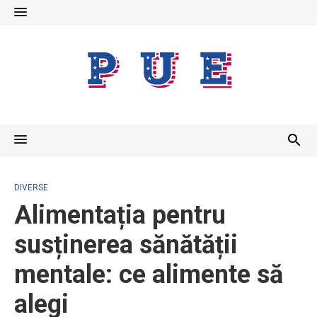
Skip
to
content
DIVERSE
Alimentația pentru
susținerea sănătății
mentale: ce alimente să
alegi