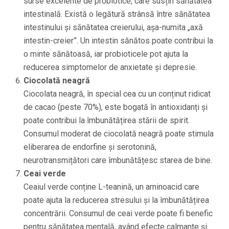
surse excelente de probiotice, care susțin sănătatea
intestinală. Există o legătură strânsă între sănătatea
intestinului și sănătatea creierului, așa-numita „axă
intestin-creier”. Un intestin sănătos poate contribui la
o minte sănătoasă, iar probioticele pot ajuta la
reducerea simptomelor de anxietate și depresie.
Ciocolată neagră
Ciocolata neagră, în special cea cu un conținut ridicat
de cacao (peste 70%), este bogată în antioxidanți și
poate contribui la îmbunătățirea stării de spirit.
Consumul moderat de ciocolată neagră poate stimula
eliberarea de endorfine și serotonină,
neurotransmițători care îmbunătățesc starea de bine.
Ceai verde
Ceaiul verde conține L-teanină, un aminoacid care
poate ajuta la reducerea stresului și la îmbunătățirea
concentrării. Consumul de ceai verde poate fi benefic
pentru sănătatea mentală, având efecte calmante și