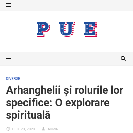
Skip
to
content
DIVERSE
Arhanghelii și rolurile lor
specifice: O explorare
spirituală
DEC. 23, 2023
ADMIN