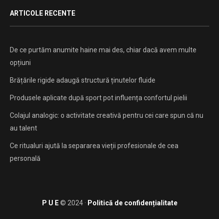
ARTICOLE RECENTE
De ce purtăm anumite haine mai des, chiar dacă avem multe
opțiuni
Brățările rigide adaugă structură ținutelor fluide
Produsele aplicate după sport pot influența confortul pielii
Colajul analogic: o activitate creativă pentru cei care spun că nu
au talent
Ce ritualuri ajută la separarea vieții profesionale de cea
personală
P U E
© 2024 ·
Politică de confidențialitate