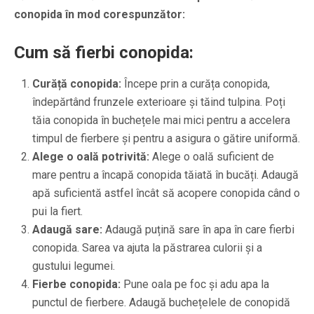
conopida în mod corespunzător:
Cum să fierbi conopida:
Curăță conopida:
Începe prin a curăța conopida,
îndepărtând frunzele exterioare și tăind tulpina. Poți
tăia conopida în buchețele mai mici pentru a accelera
timpul de fierbere și pentru a asigura o gătire uniformă.
Alege o oală potrivită:
Alege o oală suficient de
mare pentru a încapă conopida tăiată în bucăți. Adaugă
apă suficientă astfel încât să acopere conopida când o
pui la fiert.
Adaugă sare:
Adaugă puțină sare în apa în care fierbi
conopida. Sarea va ajuta la păstrarea culorii și a
gustului legumei.
Fierbe conopida:
Pune oala pe foc și adu apa la
punctul de fierbere. Adaugă buchețelele de conopidă