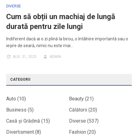
DIVERSE
Cum să obții un machiaj de lungă
durată pentru zile lungi
Indiferent dacă ai o zi plină la birou, o întâlnire importantă sau o
ieșire de seară, nimic nu este mai…
AUG. 31, 2025
ADMIN
CATEGORII
Auto
(10)
Beauty
(21)
Business
(5)
Călătorii
(20)
Casă și Grădină
(15)
Diverse
(537)
Divertisment
(8)
Fashion
(20)