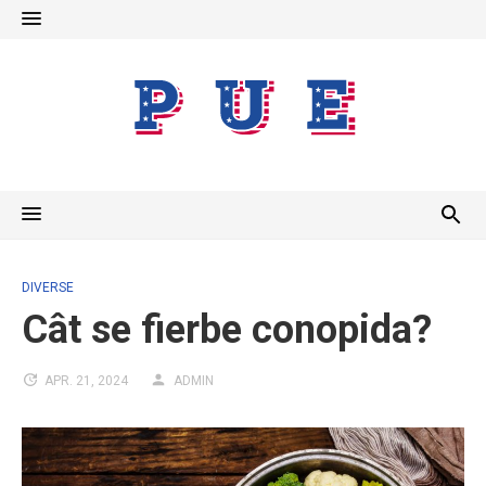
Skip
to
content
DIVERSE
Cât se fierbe conopida?
APR. 21, 2024
ADMIN