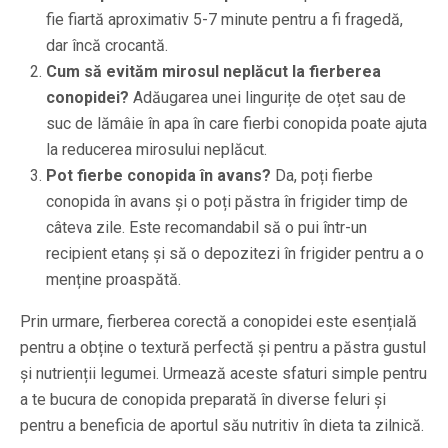
fie fiartă aproximativ 5-7 minute pentru a fi fragedă,
dar încă crocantă.
Cum să evităm mirosul neplăcut la fierberea
conopidei?
Adăugarea unei lingurițe de oțet sau de
suc de lămâie în apa în care fierbi conopida poate ajuta
la reducerea mirosului neplăcut.
Pot fierbe conopida în avans?
Da, poți fierbe
conopida în avans și o poți păstra în frigider timp de
câteva zile. Este recomandabil să o pui într-un
recipient etanș și să o depozitezi în frigider pentru a o
menține proaspătă.
Prin urmare, fierberea corectă a conopidei este esențială
pentru a obține o textură perfectă și pentru a păstra gustul
și nutrienții legumei. Urmează aceste sfaturi simple pentru
a te bucura de conopida preparată în diverse feluri și
pentru a beneficia de aportul său nutritiv în dieta ta zilnică.