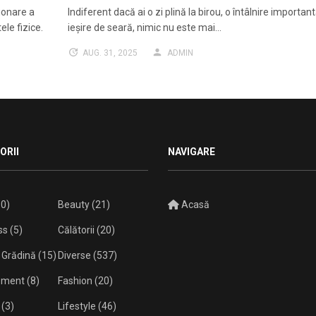
ionare a
Indiferent dacă ai o zi plină la birou, o întâlnire importan
le fizice.
ieșire de seară, nimic nu este mai…
AUG. 31, 2025
ADMIN
ORII
NAVIGARE
0)
Beauty
(21)
Acasă
ss
(5)
Călătorii
(20)
 Grădină
(15)
Diverse
(537)
isment
(8)
Fashion
(20)
(3)
Lifestyle
(46)