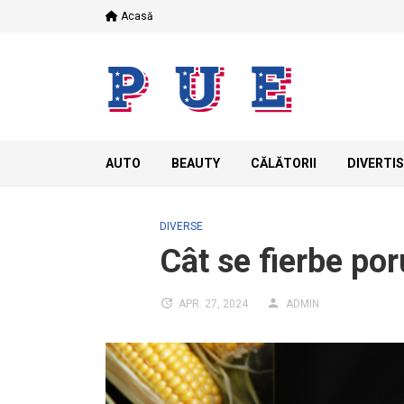
Skip
Acasă
to
content
AUTO
BEAUTY
CĂLĂTORII
DIVERTI
DIVERSE
Cât se fierbe po
APR. 27, 2024
ADMIN