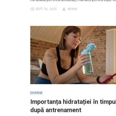
SEPT. 06, 2025
ADMIN
DIVERSE
Importanța hidratației în timpul
după antrenament