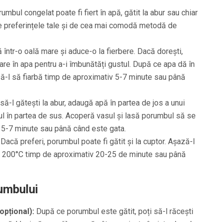
umbul congelat poate fi fiert în apă, gătit la abur sau chiar
 de preferințele tale și de cea mai comodă metodă de
într-o oală mare și aduce-o la fierbere. Dacă dorești,
are în apa pentru a-i îmbunătăți gustul. După ce apa dă în
să-l să fiarbă timp de aproximativ 5-7 minute sau până
ă-l gătești la abur, adaugă apă în partea de jos a unui
l în partea de sus. Acoperă vasul și lasă porumbul să se
 5-7 minute sau până când este gata.
Dacă preferi, porumbul poate fi gătit și la cuptor. Așază-l
la 200°C timp de aproximativ 20-25 de minute sau până
umbului
pțional):
După ce porumbul este gătit, poți să-l răcești