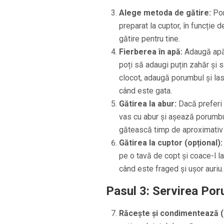
Alege metoda de gătire:
Por
preparat la cuptor, în funcție
gătire pentru tine.
Fierberea în apă:
Adaugă apă 
poți să adaugi puțin zahăr și s
clocot, adaugă porumbul și la
când este gata.
Gătirea la abur:
Dacă preferi s
vas cu abur și așează porumbu
gătească timp de aproximativ
Gătirea la cuptor (opțional):
pe o tavă de copt și coace-l 
când este fraged și ușor auriu.
Pasul 3: Servirea Por
Răcește și condimentează (o