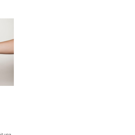
nit una