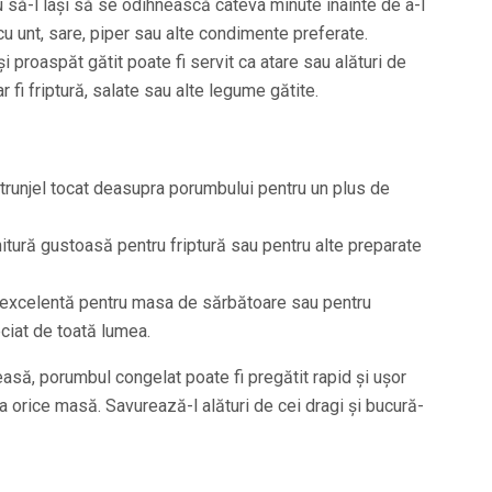
u să-l lași să se odihnească câteva minute înainte de a-l
cu unt, sare, piper sau alte condimente preferate.
i proaspăt gătit poate fi servit ca atare sau alături de
r fi friptură, salate sau alte legume gătite.
runjel tocat deasupra porumbului pentru un plus de
nitură gustoasă pentru friptură sau pentru alte preparate
 excelentă pentru masa de sărbătoare sau pentru
reciat de toată lumea.
asă, porumbul congelat poate fi pregătit rapid și ușor
a orice masă. Savurează-l alături de cei dragi și bucură-