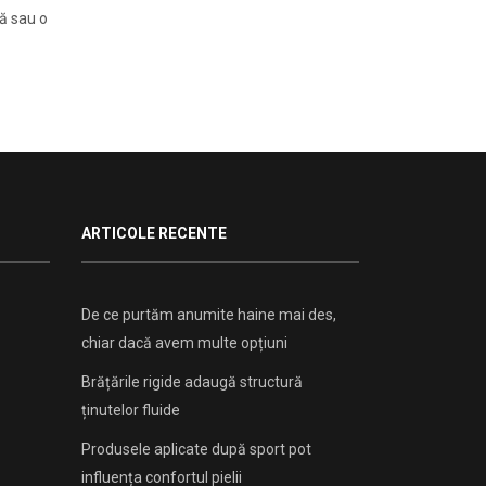
tă sau o
ARTICOLE RECENTE
De ce purtăm anumite haine mai des,
chiar dacă avem multe opțiuni
Brățările rigide adaugă structură
ținutelor fluide
Produsele aplicate după sport pot
influența confortul pielii