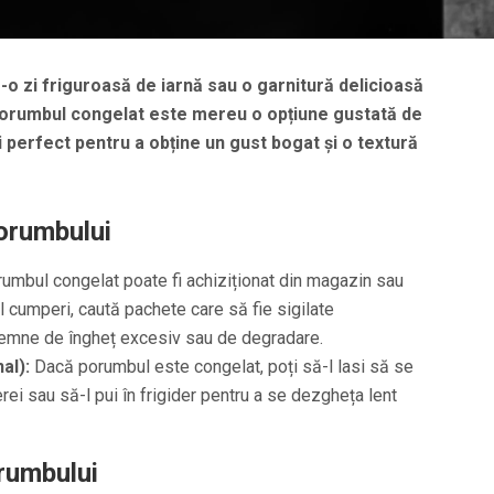
tr-o zi friguroasă de iarnă sau o garnitură delicioasă
, porumbul congelat este mereu o opțiune gustată de
i perfect pentru a obține un gust bogat și o textură
orumbului
umbul congelat poate fi achiziționat din magazin sau
l cumperi, caută pachete care să fie sigilate
semne de îngheț excesiv sau de degradare.
al):
Dacă porumbul este congelat, poți să-l lasi să se
i sau să-l pui în frigider pentru a se dezgheța lent
rumbului