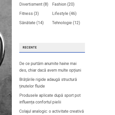
Divertisment
(8)
Fashion
(20)
Fitness
(3)
Lifestyle
(46)
Sănătate
(14)
Tehnologie
(12)
RECENTE
De ce purtăm anumite haine mai
des, chiar dacă avem multe opțiuni
Brățările rigide adaugă structură
ținutelor fluide
Produsele aplicate după sport pot
influența confortul pielii
Colajul analogic: o activitate creativă