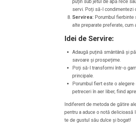
puțin sub jetul de apă rece sa
servi. Poți să-l condimentezi 
Servirea:
Porumbul fierbinte ș
alte preparate preferate, cum a
Idei de Servire:
Adaugă puțină smântână și păt
savoare și prospețime.
Poți să-l transformi într-o gar
principale.
Porumbul fiert este o alegere
petreceri în aer liber, fiind ap
Indiferent de metoda de gătire ale
pentru a aduce o notă delicioasă l
te de gustul său dulce și bogat!