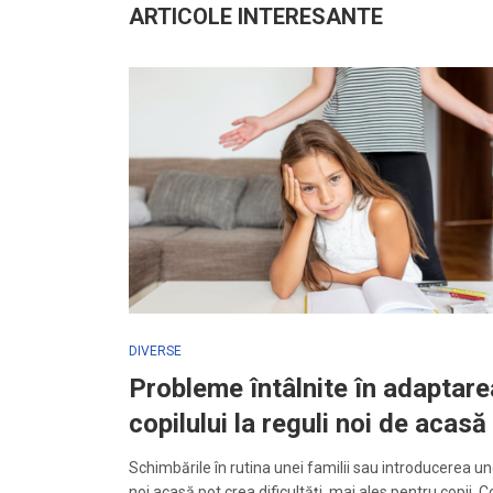
ARTICOLE INTERESANTE
DIVERSE
Probleme întâlnite în adaptare
copilului la reguli noi de acasă
Schimbările în rutina unei familii sau introducerea un
noi acasă pot crea dificultăți, mai ales pentru copii. C