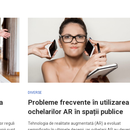
DIVERSE
a
Probleme frecvente în utilizarea
ochelarilor AR în spații publice
or reguli
Tehnologia de realitate augmentată (AR) a evoluat
opiii sunt…
semnificativ în ultimele decenii, iar ochelarii AR au deve