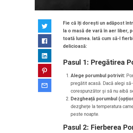
Fie că îți dorești un adăpost în
Twitter
la o masă de vară în aer liber
toată lumea. Iată cum să-l fierb
Facebook
delicioasă:
LinkedIn
Pasul 1: Pregătirea P
Pinterest
Alege porumbul potrivit:
Por
pregătit acasă. Dacă alegi să-
Email
corespunzător și să nu aibă 
Dezgheață porumbul (opțion
dezghețe la temperatura camere
peste noapte.
Pasul 2: Fierberea Po