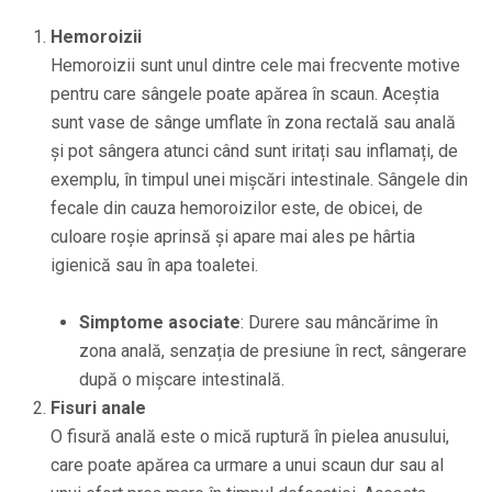
Hemoroizii
Hemoroizii sunt unul dintre cele mai frecvente motive
pentru care sângele poate apărea în scaun. Aceștia
sunt vase de sânge umflate în zona rectală sau anală
și pot sângera atunci când sunt iritați sau inflamați, de
exemplu, în timpul unei mișcări intestinale. Sângele din
fecale din cauza hemoroizilor este, de obicei, de
culoare roșie aprinsă și apare mai ales pe hârtia
igienică sau în apa toaletei.
Simptome asociate
: Durere sau mâncărime în
zona anală, senzația de presiune în rect, sângerare
după o mișcare intestinală.
Fisuri anale
O fisură anală este o mică ruptură în pielea anusului,
care poate apărea ca urmare a unui scaun dur sau al