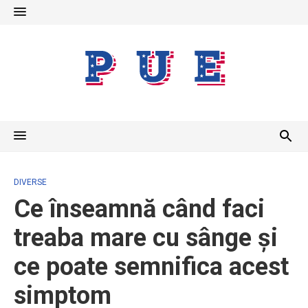
Skip
to
content
DIVERSE
Ce înseamnă când faci
treaba mare cu sânge și
ce poate semnifica acest
simptom