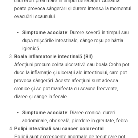
unui efort prea mare în timpul defecației. Aceasta
poate provoca sângerări și durere intensă la momentul
evacuării scaunului.
Simptome asociate
: Durere severă în timpul sau
după mișcările intestinale, sânge roșu pe hârtia
igienică.
Boala inflamatorie intestinală (BII)
Afecțiuni precum colita ulcerativă sau boala Crohn pot
duce la inflamație și ulcerații ale intestinului, care pot
provoca sângerări. Aceste afecțiuni sunt adesea
cronice și se pot manifesta cu scaune frecvente,
diaree și sânge în fecale.
Simptome asociate
: Diaree cronică, dureri
abdominale, oboseală, pierdere în greutate, febră.
Polipi intestinali sau cancer colorectal
Polipii sunt excrescențe anormale de țesut care pot