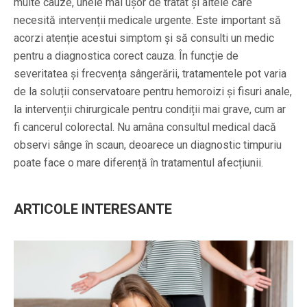
multe cauze, unele mai ușor de tratat și altele care
necesită intervenții medicale urgente. Este important să
acorzi atenție acestui simptom și să consulti un medic
pentru a diagnostica corect cauza. În funcție de
severitatea și frecvența sângerării, tratamentele pot varia
de la soluții conservatoare pentru hemoroizi și fisuri anale,
la intervenții chirurgicale pentru condiții mai grave, cum ar
fi cancerul colorectal. Nu amâna consultul medical dacă
observi sânge în scaun, deoarece un diagnostic timpuriu
poate face o mare diferență în tratamentul afecțiunii.
ARTICOLE INTERESANTE