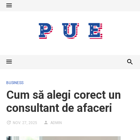
Skip
to
content
BUSINESS
Cum să alegi corect un
consultant de afaceri
NOV. 27, 2025
ADMIN