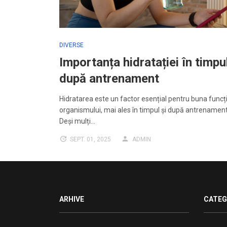
DIVERSE
Importanța hidratației în timpul
după antrenament
Hidratarea este un factor esențial pentru buna funcț
organismului, mai ales în timpul și după antrenamente
Deși mulți…
SEPT. 01, 2025
ADMIN
ARHIVE
CATEG