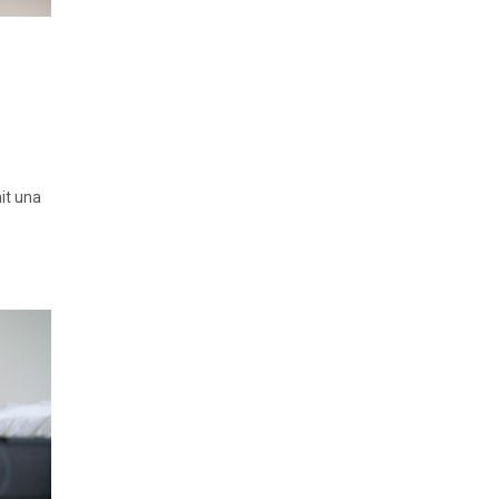
nit una