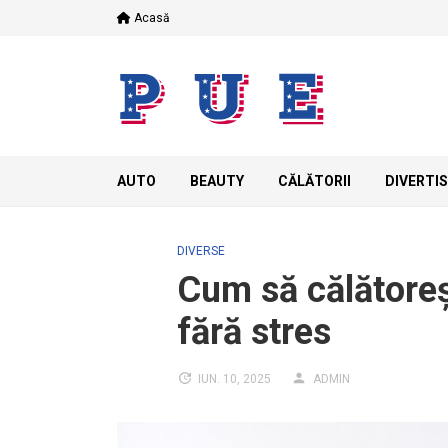
Skip
Acasă
to
content
AUTO
BEAUTY
CĂLĂTORII
DIVERTI
DIVERSE
Cum să călătoreșt
fără stres
IUN. 10, 2025
ADMIN