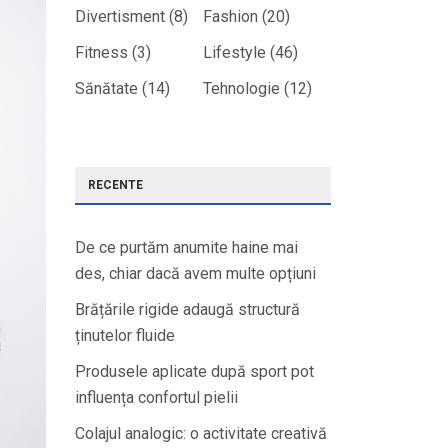
Divertisment
(8)
Fashion
(20)
Fitness
(3)
Lifestyle
(46)
Sănătate
(14)
Tehnologie
(12)
RECENTE
De ce purtăm anumite haine mai
des, chiar dacă avem multe opțiuni
Brățările rigide adaugă structură
ținutelor fluide
Produsele aplicate după sport pot
influența confortul pielii
Colajul analogic: o activitate creativă