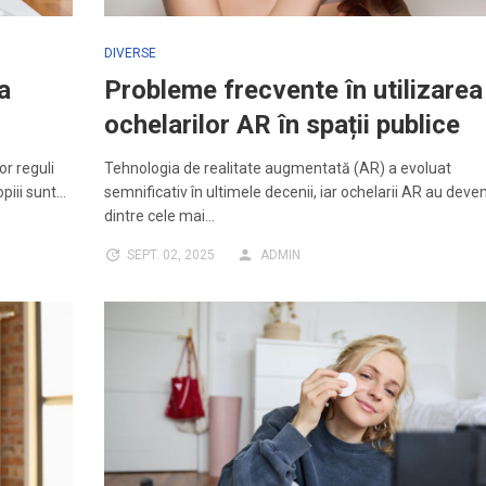
DIVERSE
a
Probleme frecvente în utilizarea
ochelarilor AR în spații publice
or reguli
Tehnologia de realitate augmentată (AR) a evoluat
opiii sunt…
semnificativ în ultimele decenii, iar ochelarii AR au deve
dintre cele mai…
SEPT. 02, 2025
ADMIN