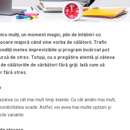
tru mulți, un moment magic, plin de întâlniri cu
rovocare majoră când vine vorba de călătorii. Trafic
ondiții meteo imprevizibile și program încărcat pot
rsă de stres. Totuși, cu o pregătire atentă și câteva
 de călătoriile de sărbători fără griji. Iată cum să
r fără stres.
p
azarea cu cât mai mult timp înainte. Cu cât amâni mai mult,
sponibilitatea scade. Astfel, vei avea mai multe opțiuni și
ile variante.
e de plecare