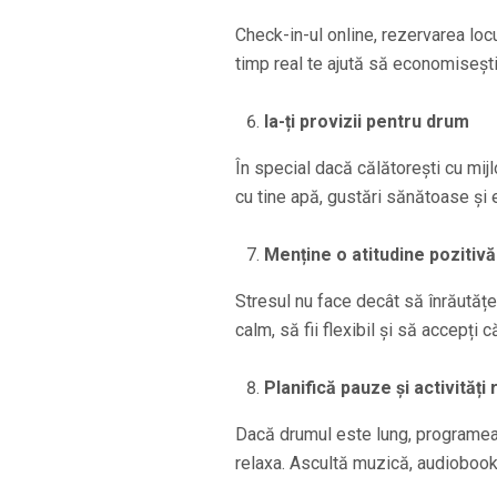
Check-in-ul online, rezervarea locur
timp real te ajută să economisești 
Ia-ți provizii pentru drum
În special dacă călătorești cu mijl
cu tine apă, gustări sănătoase și 
Menține o atitudine pozitivă
Stresul nu face decât să înrăutățea
calm, să fii flexibil și să accepți c
Planifică pauze și activități
Dacă drumul este lung, programeaz
relaxa. Ascultă muzică, audiobook