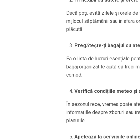
Dacă poți, evită zilele și orele de
mijlocul săptămânii sau în afara o
plăcută.
Pregătește-ți bagajul cu ate
Fă o listă de lucruri esențiale pen
bagaj organizat te ajută să treci m
comod.
Verifică condițiile meteo și 
În sezonul rece, vremea poate af
informațiile despre zboruri sau tre
planurile.
Apelează la serviciile onlin