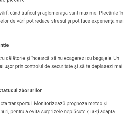
 vârf, când traficul și aglomerația sunt maxime. Plecările în
relor de vârf pot reduce stresul și pot face experiența mai
nție
tru călătorie și încearcă să nu exagerezi cu bagajele. Un
ai ușor prin controlul de securitate și să te deplasezi mai
statusul zborurilor
ecta transportul. Monitorizează prognoza meteo și
nuri, pentru a evita surprizele neplăcute și a-ți adapta
e