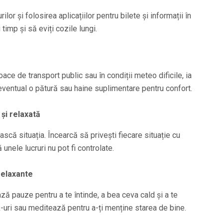
ilor și folosirea aplicațiilor pentru bilete și informații în
timp și să eviți cozile lungi.
oace de transport public sau în condiții meteo dificile, ia
eventual o pătură sau haine suplimentare pentru confort.
 și relaxată
scă situația. Încearcă să privești fiecare situație cu
ă unele lucruri nu pot fi controlate.
 relaxante
ă pauze pentru a te întinde, a bea ceva cald și a te
-uri sau meditează pentru a-ți menține starea de bine.