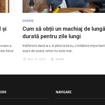
DIVERSE
 și
Cum să obții un machiaj de lung
durată pentru zile lungi
ionare a
Indiferent dacă ai o zi plină la birou, o întâlnire importan
le fizice.
ieșire de seară, nimic nu este mai…
AUG. 31, 2025
ADMIN
ORII
NAVIGARE