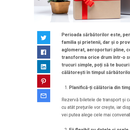
Perioada sărbătorilor este, pen
Twitter
familia și prietenii, dar și o p
aglomerat, aeroporturi pline, c
Facebook
transforma orice drum într-o su
trucuri simple, poți să te bucuri
LinkedIn
călătorești în timpul sărbătorilo
Pinterest
Planifică-ți călătoria din tim
Email
Rezervă biletele de transport și c
cu atât prețurile vor crește, iar di
vei putea alege cele mai convenab
Fii flexibil cu datele și orel