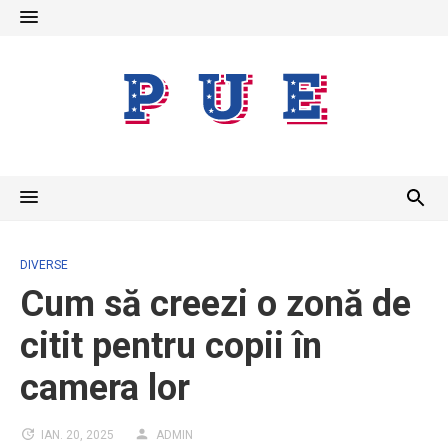
Skip
to
content
DIVERSE
Cum să creezi o zonă de
citit pentru copii în
camera lor
IAN. 20, 2025
ADMIN