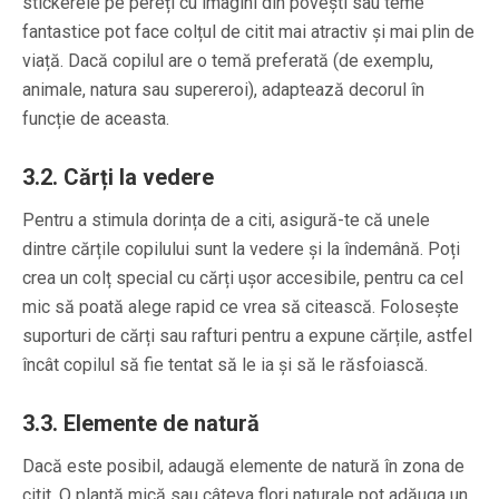
stickerele pe pereți cu imagini din povești sau teme
fantastice pot face colțul de citit mai atractiv și mai plin de
viață. Dacă copilul are o temă preferată (de exemplu,
animale, natura sau supereroi), adaptează decorul în
funcție de aceasta.
3.2. Cărți la vedere
Pentru a stimula dorința de a citi, asigură-te că unele
dintre cărțile copilului sunt la vedere și la îndemână. Poți
crea un colț special cu cărți ușor accesibile, pentru ca cel
mic să poată alege rapid ce vrea să citească. Folosește
suporturi de cărți sau rafturi pentru a expune cărțile, astfel
încât copilul să fie tentat să le ia și să le răsfoiască.
3.3. Elemente de natură
Dacă este posibil, adaugă elemente de natură în zona de
citit. O plantă mică sau câteva flori naturale pot adăuga un