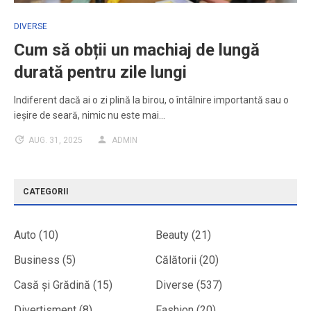
DIVERSE
Cum să obții un machiaj de lungă
durată pentru zile lungi
Indiferent dacă ai o zi plină la birou, o întâlnire importantă sau o
ieșire de seară, nimic nu este mai…
AUG. 31, 2025
ADMIN
CATEGORII
Auto
(10)
Beauty
(21)
Business
(5)
Călătorii
(20)
Casă și Grădină
(15)
Diverse
(537)
Divertisment
(8)
Fashion
(20)