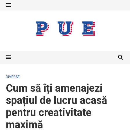
Skip
to
content
DIVERSE
Cum să îți amenajezi
spațiul de lucru acasă
pentru creativitate
maximă