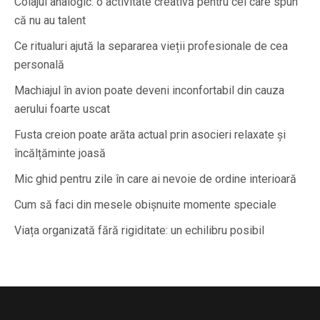
Colajul analogic: o activitate creativă pentru cei care spun
că nu au talent
Ce ritualuri ajută la separarea vieții profesionale de cea
personală
Machiajul în avion poate deveni inconfortabil din cauza
aerului foarte uscat
Fusta creion poate arăta actual prin asocieri relaxate și
încălțăminte joasă
Mic ghid pentru zile în care ai nevoie de ordine interioară
Cum să faci din mesele obișnuite momente speciale
Viața organizată fără rigiditate: un echilibru posibil