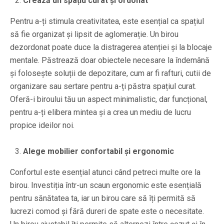
Crează un spațiu curat și ordonat
Pentru a-ți stimula creativitatea, este esențial ca spațiul
să fie organizat și lipsit de aglomerație. Un birou
dezordonat poate duce la distragerea atenției și la blocaje
mentale. Păstrează doar obiectele necesare la îndemână
și folosește soluții de depozitare, cum ar fi rafturi, cutii de
organizare sau sertare pentru a-ți păstra spațiul curat.
Oferă-i biroului tău un aspect minimalistic, dar funcțional,
pentru a-ți elibera mintea și a crea un mediu de lucru
propice ideilor noi.
Alege mobilier confortabil și ergonomic
Confortul este esențial atunci când petreci multe ore la
birou. Investiția într-un scaun ergonomic este esențială
pentru sănătatea ta, iar un birou care să îți permită să
lucrezi comod și fără dureri de spate este o necesitate.