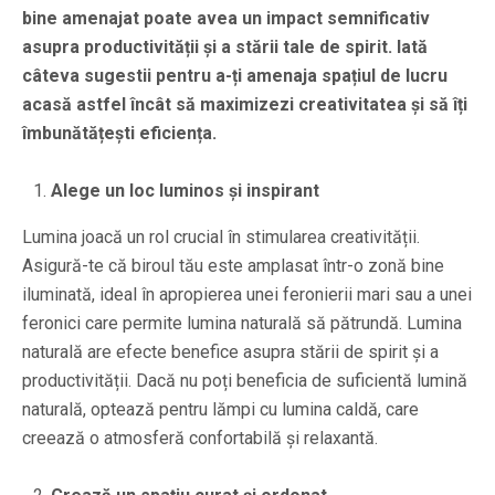
bine amenajat poate avea un impact semnificativ
asupra productivității și a stării tale de spirit. Iată
câteva sugestii pentru a-ți amenaja spațiul de lucru
acasă astfel încât să maximizezi creativitatea și să îți
îmbunătățești eficiența.
Alege un loc luminos și inspirant
Lumina joacă un rol crucial în stimularea creativității.
Asigură-te că biroul tău este amplasat într-o zonă bine
iluminată, ideal în apropierea unei feronierii mari sau a unei
feronici care permite lumina naturală să pătrundă. Lumina
naturală are efecte benefice asupra stării de spirit și a
productivității. Dacă nu poți beneficia de suficientă lumină
naturală, optează pentru lămpi cu lumina caldă, care
creează o atmosferă confortabilă și relaxantă.