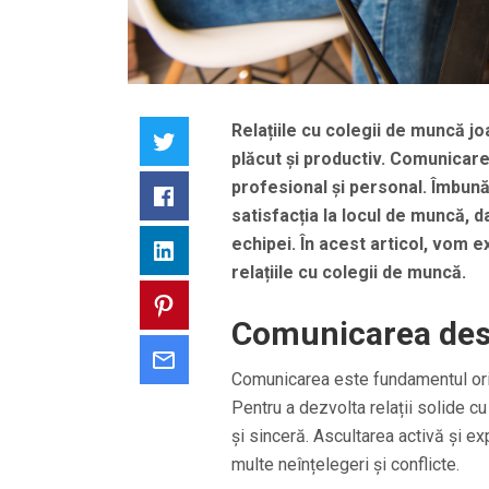
Relațiile cu colegii de muncă jo
Twitter
plăcut și productiv. Comunicare
profesional și personal. Îmbunăt
Facebook
satisfacția la locul de muncă, 
echipei. În acest articol, vom e
LinkedIn
relațiile cu colegii de muncă.
Pinterest
Comunicarea desc
Email
Comunicarea este fundamentul orică
Pentru a dezvolta relații solide c
și sinceră. Ascultarea activă și ex
multe neînțelegeri și conflicte.