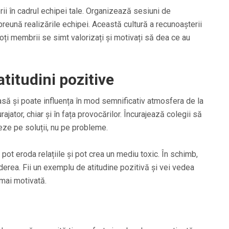
rii în cadrul echipei tale. Organizează sesiuni de
preună realizările echipei. Această cultură a recunoașterii
toți membrii se simt valorizați și motivați să dea ce au
titudini pozitive
asă și poate influența în mod semnificativ atmosfera de la
rajator, chiar și în fața provocărilor. Încurajează colegii să
eze pe soluții, nu pe probleme.
 pot eroda relațiile și pot crea un mediu toxic. În schimb,
rea. Fii un exemplu de atitudine pozitivă și vei vedea
 mai motivată.