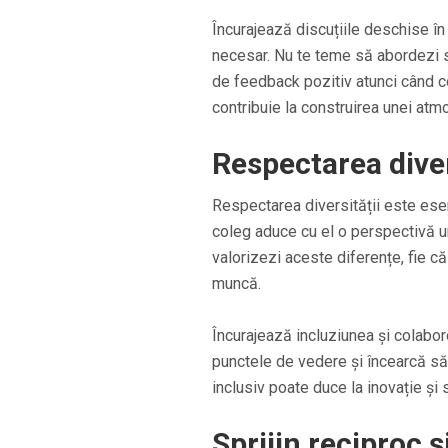
Încurajează discuțiile deschise în
necesar. Nu te teme să abordezi s
de feedback pozitiv atunci când c
contribuie la construirea unei atm
Respectarea diver
Respectarea diversității este ese
coleg aduce cu el o perspectivă un
valorizezi aceste diferențe, fie c
muncă.
Încurajează incluziunea și colabore
punctele de vedere și încearcă să 
inclusiv poate duce la inovație și
Sprijin reciproc 