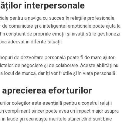
tăților interpersonale
ciale pentru a naviga cu succes în relațiile profesionale.
r de comunicare și a inteligenței emoționale poate ajuta la
 Fii conștient de propriile emoții și învață să le gestionezi
ona adecvat în diferite situații.
kshopuri de dezvoltare personală poate fi de mare ajutor.
ictelor, de negociere și de colaborare. Aceste abilități nu
la locul de muncă, dar îți vor fi utile și în viața personală.
aprecierea eforturilor
ilor colegilor este esențială pentru a construi relații
 un compliment sincer poate avea un impact major asupra
s în laude și recunoaște meritele atunci când sunt bine