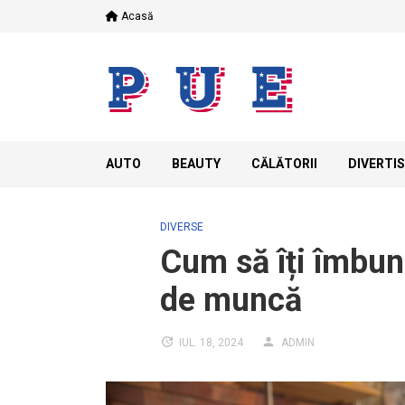
Skip
Acasă
to
content
AUTO
BEAUTY
CĂLĂTORII
DIVERTI
DIVERSE
Cum să îți îmbună
de muncă
IUL. 18, 2024
ADMIN