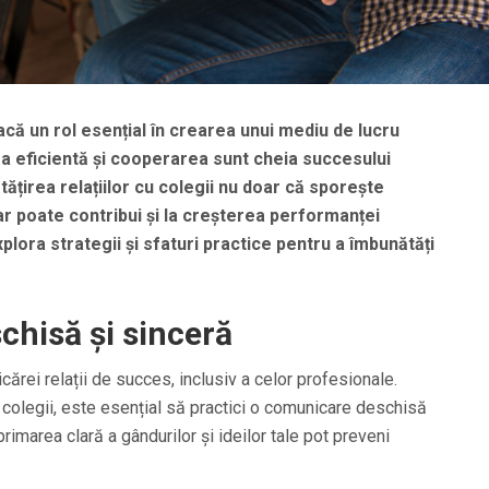
acă un rol esențial în crearea unui mediu de lucru
a eficientă și cooperarea sunt cheia succesului
ățirea relațiilor cu colegii nu doar că sporește
dar poate contribui și la creșterea performanței
xplora strategii și sfaturi practice pentru a îmbunătăți
hisă și sinceră
rei relații de succes, inclusiv a celor profesionale.
u colegii, este esențial să practici o comunicare deschisă
primarea clară a gândurilor și ideilor tale pot preveni