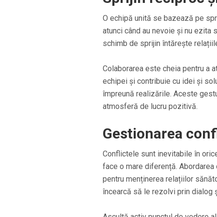
O echipă unită se bazează pe spriji
atunci când au nevoie și nu ezita să
schimb de sprijin întărește relaț
Colaborarea este cheia pentru a at
echipei și contribuie cu idei și so
împreună realizările. Aceste gestu
atmosferă de lucru pozitivă.
Gestionarea confl
Conflictele sunt inevitabile în ori
face o mare diferență. Abordarea c
pentru menținerea relațiilor sănăto
încearcă să le rezolvi prin dialog 
Ascultă activ punctul de vedere al 