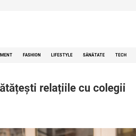
SMENT
FASHION
LIFESTYLE
SĂNĂTATE
TECH
tățești relațiile cu colegii