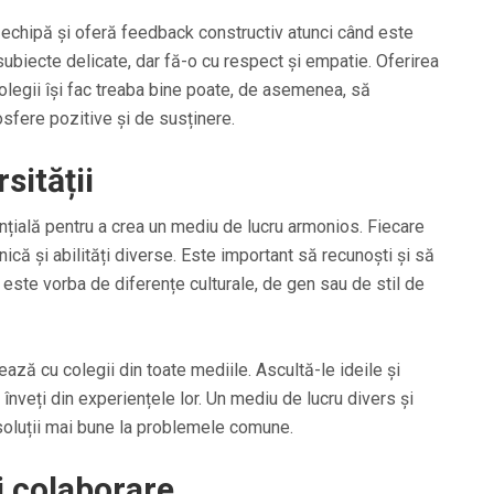
 echipă și oferă feedback constructiv atunci când este
ubiecte delicate, dar fă-o cu respect și empatie. Oferirea
olegii își fac treaba bine poate, de asemenea, să
osfere pozitive și de susținere.
sității
nțială pentru a crea un mediu de lucru armonios. Fiecare
ică și abilități diverse. Este important să recunoști și să
ă este vorba de diferențe culturale, de gen sau de stil de
ază cu colegii din toate mediile. Ascultă-le ideile și
înveți din experiențele lor. Un mediu de lucru divers și
 soluții mai bune la problemele comune.
și colaborare