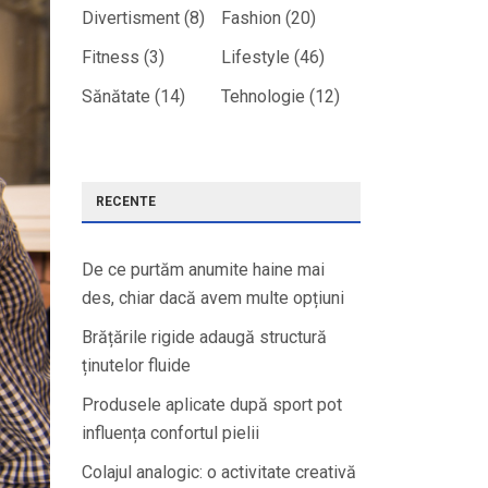
Divertisment
(8)
Fashion
(20)
Fitness
(3)
Lifestyle
(46)
Sănătate
(14)
Tehnologie
(12)
RECENTE
De ce purtăm anumite haine mai
des, chiar dacă avem multe opțiuni
Brățările rigide adaugă structură
ținutelor fluide
Produsele aplicate după sport pot
influența confortul pielii
Colajul analogic: o activitate creativă