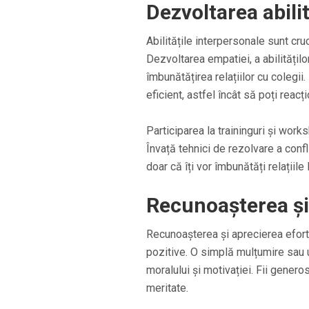
Dezvoltarea abili
Abilitățile interpersonale sunt cru
Dezvoltarea empatiei, a abilitățilo
îmbunătățirea relațiilor cu colegii.
eficient, astfel încât să poți reacți
Participarea la traininguri și wor
Învață tehnici de rezolvare a confl
doar că îți vor îmbunătăți relațiile 
Recunoașterea și 
Recunoașterea și aprecierea efortur
pozitive. O simplă mulțumire sau
moralului și motivației. Fii genero
meritate.