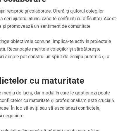
n reciproc și colaborare. Oferă-ți ajutorul colegilor
 ceri ajutorul atunci când te confrunți cu dificultăți. Acest
iile și promovează un sentiment de comunitate.
inge obiectivele comune. Implică-te activ în proiectele
luții. Recunoaște meritele colegilor și sărbătorește
ri simple pot construi un spirit de echipă puternic și o
ictelor cu maturitate
ce mediu de lucru, dar modul în care le gestionezi poate
onflictelor cu maturitate și profesionalism este crucială
ase. În loc să eviți sau să escaladezi conflictele,
și negociere.
celuilalt și încearcă să găsești soluții care să fie