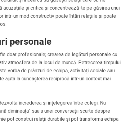
ă acuzațiile și critica și concentrează-te pe găsirea unui
 într-un mod constructiv poate întări relațiile și poate
os.
ri personale
 fie doar profesionale; crearea de legături personale cu
ativ atmosfera de la locul de muncă. Petrecerea timpului
este vorba de prânzuri de echipă, activități sociale sau
e ajuta la cunoașterea reciprocă într-un context mai
dezvolta încrederea și înțelegerea între colegi. Nu
nă dimineața” sau a unei conversații scurte despre
ie pot construi relații durabile și pot transforma echipa