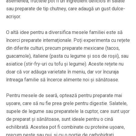
asemenea, fructele pot fi un ingredient delicios în salate
sau preparate de tip chutney, care adaugă un gust dulce-
acrișor.
O altă idee pentru a diversifica mesele familiei este să
încerci preparate internaționale. Poți experimenta cu rețete
din diferite culturi, precum preparate mexicane (tacos,
guacamole), italiene (pasta cu legume și sos de roșii), sau
asiatice (stir-fry-uri cu tofu și legume). Aceste rețete nu
doar că vor adăuga varietate în meniu, dar vor încuraja
întreaga familie să încerce alimente noi și sănătoase.
Pentru mesele de seară, optează pentru preparate mai
ușoare, care să nu fie prea grele pentru digestie. Salatele,
supele de legume sau preparatele la cuptor, care sunt ușor
de preparat și sănătoase, sunt ideale pentru o cină
echilibrată. Acestea pot fi combinate cu proteine ușoare,
precum pește sau pui, și cu o porție de carbohidrați