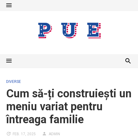
Skip
to
content
DIVERSE
Cum să-ți construiești un
meniu variat pentru
întreaga familie
FEB. 17, 2025
ADMIN