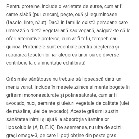
Pentru proteine, include o varietate de surse, cum ar fi
carne slabă (pui, curcan), pește, ouă și leguminoase
(fasole, linte, năut). Dacă în familie există persoane care
urmează o dietă vegetariană sau vegană, asigură-te că le
oferi alternative proteice, cum ar fi tofu, tempeh sau
quinoa. Proteinele sunt esențiale pentru creșterea și
repararea țesuturilor, iar alegerea unor surse diverse
contribuie la o alimentație echilibrată.
Grăsimile sănătoase nu trebuie să lipsească dintr-un
meniu variat. Include în mesele zilnice alimente bogate în
grăsimi mononesaturate și polinesaturate, cum ar fi
avocado, nuci, semințe și uleiuri vegetale de calitate (ulei
de măsline, ulei de avocado). Aceste grăsimi susțin
sănătatea inimii și ajută la absorbția vitaminelor
liposolubile (A, D, E, K). De asemenea, nu uita de acizii
grași omega-3, pe care îi poți obține din pește gras