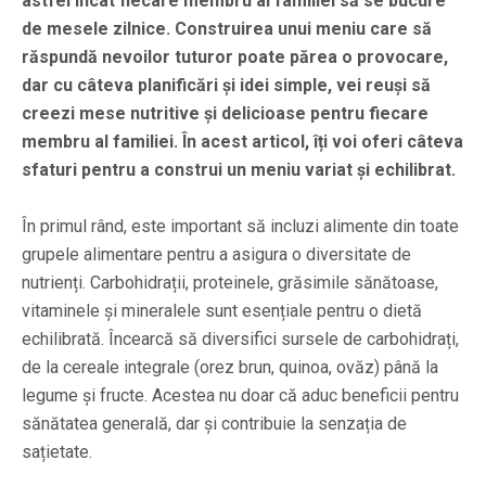
astfel încât fiecare membru al familiei să se bucure
de mesele zilnice. Construirea unui meniu care să
răspundă nevoilor tuturor poate părea o provocare,
dar cu câteva planificări și idei simple, vei reuși să
creezi mese nutritive și delicioase pentru fiecare
membru al familiei. În acest articol, îți voi oferi câteva
sfaturi pentru a construi un meniu variat și echilibrat.
În primul rând, este important să incluzi alimente din toate
grupele alimentare pentru a asigura o diversitate de
nutrienți. Carbohidrații, proteinele, grăsimile sănătoase,
vitaminele și mineralele sunt esențiale pentru o dietă
echilibrată. Încearcă să diversifici sursele de carbohidrați,
de la cereale integrale (orez brun, quinoa, ovăz) până la
legume și fructe. Acestea nu doar că aduc beneficii pentru
sănătatea generală, dar și contribuie la senzația de
sațietate.