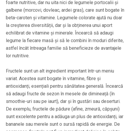
foarte nutritive, dar nu uita nici de legumele portocalii și
galbene (morcovi, dovleac, ardei gras), care sunt bogate în
beta-caroten și vitamine. Legumele colorate ajută nu doar
la creșterea diversității, dar și la obținerea unui aport
echilibrat de vitamine și minerale. Încearcă să adaugi
legume la fiecare masă și să le combini în moduri diferite,
astfel încât întreaga familie să beneficieze de avantajele
lor nutritive.
Fructele sunt un alt ingredient important într-un meniu
variat. Acestea sunt bogate în vitamine, fibre și
antioxidanți, esențiali pentru sănătatea generală. Încearcă
să adaugi fructe de sezon în mesele de dimineață (în
smoothie-uri sau pe iaurt), dar și în gustări sau deserturi.
De exemplu, fructele de pădure (afine, zmeură, căpșuni)
sunt excelente pentru a adăuga un plus de antioxidanți, iar
bananele sau merele sunt o sursă rapidă de energie. De