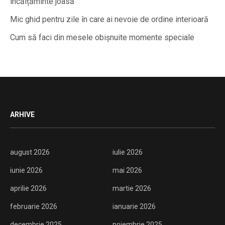
încălțăminte joasă
Mic ghid pentru zile în care ai nevoie de ordine interioară
Cum să faci din mesele obișnuite momente speciale
ARHIVE
august 2026
iulie 2026
iunie 2026
mai 2026
aprilie 2026
martie 2026
februarie 2026
ianuarie 2026
decembrie 2025
noiembrie 2025