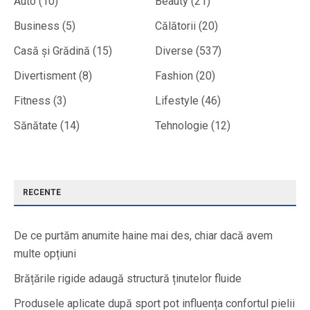
Auto
(10)
Beauty
(21)
Business
(5)
Călătorii
(20)
Casă și Grădină
(15)
Diverse
(537)
Divertisment
(8)
Fashion
(20)
Fitness
(3)
Lifestyle
(46)
Sănătate
(14)
Tehnologie
(12)
RECENTE
De ce purtăm anumite haine mai des, chiar dacă avem
multe opțiuni
Brățările rigide adaugă structură ținutelor fluide
Produsele aplicate după sport pot influența confortul pielii