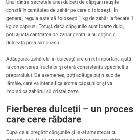
Unul dintre secretele unei dulceți de căpșuni reușite
constă în cantitatea de zahăr pe care o folosești. În
general, regula este să folosești 1 kg de zahăr la fiecare 1
kg de căpșuni. Totuși, dacă căpșunile sunt foarte dulci,
poți ajusta cantitatea de zahăr pentru a nu obține o
dulceață prea siropoasă.
Adăugarea zahărului în dulceață are un rol important: ajută
la conservarea fructelor și oferă consistența specifică a
preparatului. De asemenea, poți adăuga puțin suc de
lămâie, care va intensifica aroma căpșunilor și va
împiedica zahărul să cristalizeze.
Fierberea dulceții – un proces
care cere răbdare
După ce ai pregătit căpșunile și le-ai amestecat cu