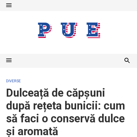
Skip
to
content
DIVERSE
Dulceață de căpșuni
după rețeta bunicii: cum
să faci o conservă dulce
și aromată