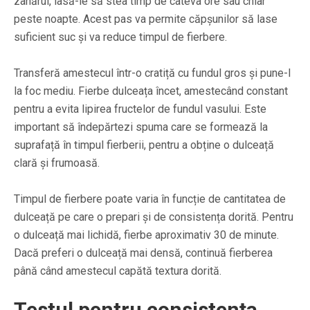
zahărul, lasă-le să stea timp de câteva ore sau chiar
peste noapte. Acest pas va permite căpșunilor să lase
suficient suc și va reduce timpul de fierbere.
Transferă amestecul într-o cratiță cu fundul gros și pune-l
la foc mediu. Fierbe dulceața încet, amestecând constant
pentru a evita lipirea fructelor de fundul vasului. Este
important să îndepărtezi spuma care se formează la
suprafață în timpul fierberii, pentru a obține o dulceață
clară și frumoasă.
Timpul de fierbere poate varia în funcție de cantitatea de
dulceață pe care o prepari și de consistența dorită. Pentru
o dulceață mai lichidă, fierbe aproximativ 30 de minute.
Dacă preferi o dulceață mai densă, continuă fierberea
până când amestecul capătă textura dorită.
Testul pentru consistența