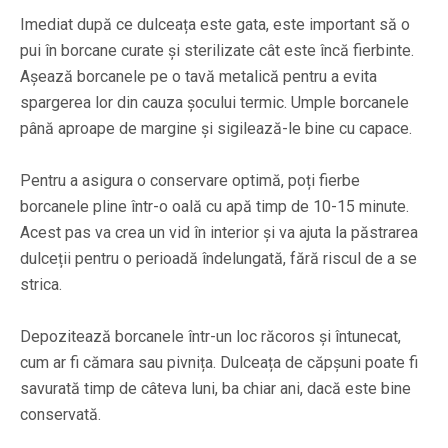
Imediat după ce dulceața este gata, este important să o
pui în borcane curate și sterilizate cât este încă fierbinte.
Așează borcanele pe o tavă metalică pentru a evita
spargerea lor din cauza șocului termic. Umple borcanele
până aproape de margine și sigilează-le bine cu capace.
Pentru a asigura o conservare optimă, poți fierbe
borcanele pline într-o oală cu apă timp de 10-15 minute.
Acest pas va crea un vid în interior și va ajuta la păstrarea
dulceții pentru o perioadă îndelungată, fără riscul de a se
strica.
Depozitează borcanele într-un loc răcoros și întunecat,
cum ar fi cămara sau pivnița. Dulceața de căpșuni poate fi
savurată timp de câteva luni, ba chiar ani, dacă este bine
conservată.