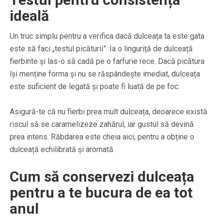
ideală
Un truc simplu pentru a verifica dacă dulceața ta este gata
este să faci „testul picăturii”. Ia o linguriță de dulceață
fierbinte și las-o să cadă pe o farfurie rece. Dacă picătura
își menține forma și nu se răspândește imediat, dulceața
este suficient de legată și poate fi luată de pe foc.
Asigură-te că nu fierbi prea mult dulceața, deoarece există
riscul să se caramelizeze zahărul, iar gustul să devină
prea intens. Răbdarea este cheia aici, pentru a obține o
dulceață echilibrată și aromată.
Cum să conservezi dulceața
pentru a te bucura de ea tot
anul