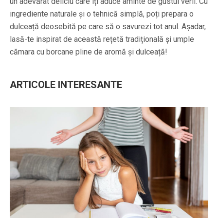
un adevărat deliciu care îți aduce aminte de gustul verii. Cu
ingrediente naturale și o tehnică simplă, poți prepara o
dulceață deosebită pe care să o savurezi tot anul. Așadar,
lasă-te inspirat de această rețetă tradițională și umple
cămara cu borcane pline de aromă și dulceață!
ARTICOLE INTERESANTE