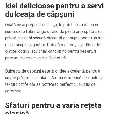
Idei delicioase pentru a servi
dulceața de căpșuni
Odată ce ai preparat dulceața, te poți bucura de ea în
numeroase feluri. Unge o felie de pâine proaspătă sau
prăjită cu unt și adaugă dulceață deasupra pentru un mic
dejun simplu și gustos. Poți să o servești și alături de
clătite, gogoși sau chiar ca topping pentru deserturi
precum cheesecake sau înghețată.
Dulceața de căpșuni este și o idee excelentă pentru a
umple prăjituri sau rulade. Aroma ei intensă de fructe și
textura catifelată se potrivesc perfect cu aluatul de
cofetărie.
Sfaturi pentru a varia rețeta
clasică