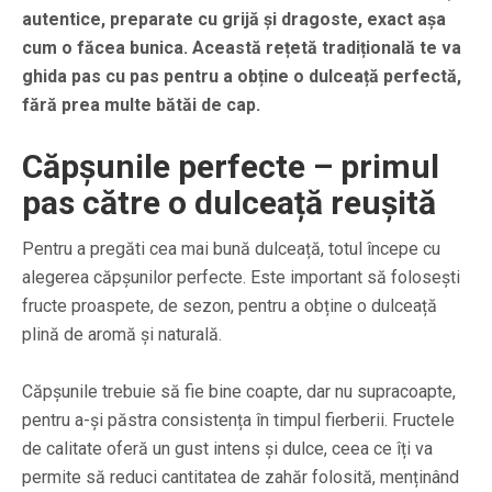
autentice, preparate cu grijă și dragoste, exact așa
cum o făcea bunica. Această rețetă tradițională te va
ghida pas cu pas pentru a obține o dulceață perfectă,
fără prea multe bătăi de cap.
Căpșunile perfecte – primul
pas către o dulceață reușită
Pentru a pregăti cea mai bună dulceață, totul începe cu
alegerea căpșunilor perfecte. Este important să folosești
fructe proaspete, de sezon, pentru a obține o dulceață
plină de aromă și naturală.
Căpșunile trebuie să fie bine coapte, dar nu supracoapte,
pentru a-și păstra consistența în timpul fierberii. Fructele
de calitate oferă un gust intens și dulce, ceea ce îți va
permite să reduci cantitatea de zahăr folosită, menținând