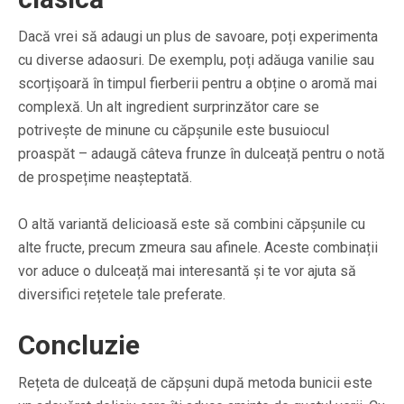
Dacă vrei să adaugi un plus de savoare, poți experimenta
cu diverse adaosuri. De exemplu, poți adăuga vanilie sau
scorțișoară în timpul fierberii pentru a obține o aromă mai
complexă. Un alt ingredient surprinzător care se
potrivește de minune cu căpșunile este busuiocul
proaspăt – adaugă câteva frunze în dulceață pentru o notă
de prospețime neașteptată.
O altă variantă delicioasă este să combini căpșunile cu
alte fructe, precum zmeura sau afinele. Aceste combinații
vor aduce o dulceață mai interesantă și te vor ajuta să
diversifici rețetele tale preferate.
Concluzie
Rețeta de dulceață de căpșuni după metoda bunicii este