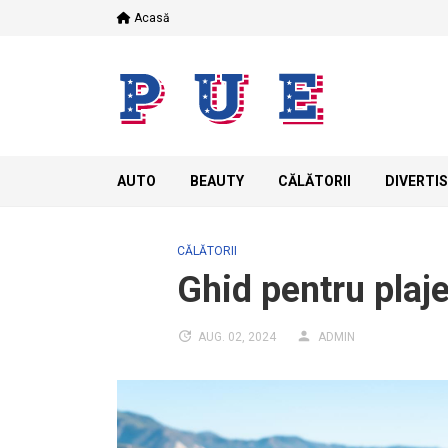
Skip
Acasă
to
content
AUTO
BEAUTY
CĂLĂTORII
DIVERTI
CĂLĂTORII
Ghid pentru plaje
AUG. 02, 2024
ADMIN