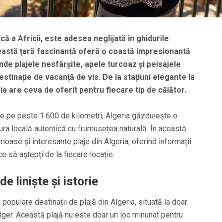
că a Africii, este adesea neglijată în ghidurile
ceastă țară fascinantă oferă o coastă impresionantă
nde plajele nesfârșite, apele turcoaz și peisajele
stinație de vacanță de vis. De la stațiuni elegante la
ria are ceva de oferit pentru fiecare tip de călător.
de pe peste 1.600 de kilometri, Algeria găzduiește o
tura locală autentică cu frumusețea naturală. În această
oase și interesante plaje din Algeria, oferind informații
i ce să aștepți de la fiecare locație.
de liniște și istorie
 populare destinații de plajă din Algeria, situată la doar
Alger. Această plajă nu este doar un loc minunat pentru