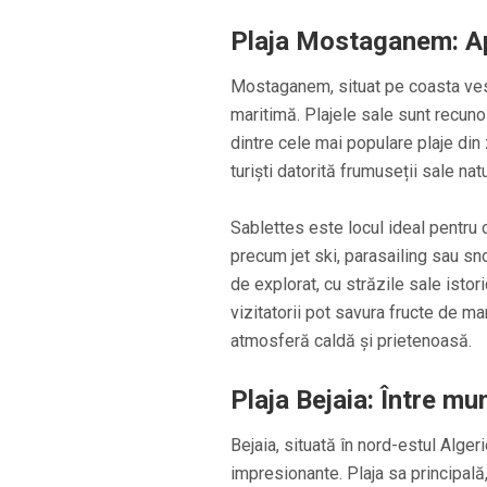
Plaja Mostaganem: Ape
Mostaganem, situat pe coasta vesti
maritimă. Plajele sale sunt recunos
dintre cele mai populare plaje din 
turiști datorită frumuseții sale natu
Sablettes este locul ideal pentru o
precum jet ski, parasailing sau s
de explorat, cu străzile sale istori
vizitatorii pot savura fructe de m
atmosferă caldă și prietenoasă.
Plaja Bejaia: Între mu
Bejaia, situată în nord-estul Alger
impresionante. Plaja sa principală