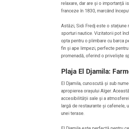
relaxare, dar are și o importanță is
franceze în 1830, marcând începutu
Astăzi, Sidi Fredj este o stațiune 
sporturi nautice. Vizitatorii pot î
opta pentru o plimbare cu barca pen
fin și ape limpezi, perfecte pentr
promenadă, oferind o priveliște 
Plaja El Djamila: Farm
El Djamila, cunoscută și sub numel
apropierea orașului Alger. Această p
accesibilității sale și a atmosferei
largă de restaurante și cafenele, 
unei terase.
El Djamila este perfectă pentru c