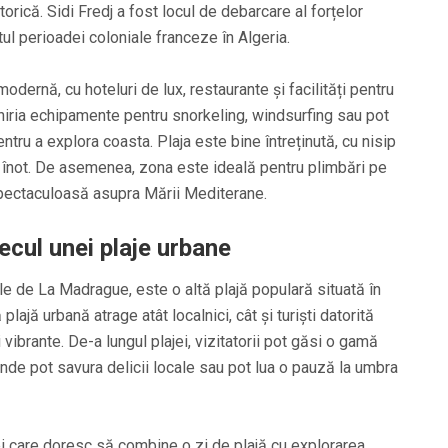
torică. Sidi Fredj a fost locul de debarcare al forțelor
l perioadei coloniale franceze în Algeria.
modernă, cu hoteluri de lux, restaurante și facilități pentru
nchiria echipamente pentru snorkeling, windsurfing sau pot
tru a explora coasta. Plaja este bine întreținută, cu nisip
u înot. De asemenea, zona este ideală pentru plimbări pe
spectaculoasă asupra Mării Mediterane.
ecul unei plaje urbane
e de La Madrague, este o altă plajă populară situată în
lajă urbană atrage atât localnici, cât și turiști datorită
 vibrante. De-a lungul plajei, vizitatorii pot găsi o gamă
unde pot savura delicii locale sau pot lua o pauză la umbra
ei care doresc să combine o zi de plajă cu explorarea