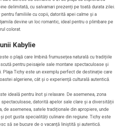
bine delimitată, cu salvamari prezenți pe toată durata zilei.
entru familiile cu copii, datorită apei calme și a
 Djamila devine un loc romantic, ideal pentru o plimbare pe
ul colorat.
unii Kabylie
 este o plajă care îmbină frumusețea naturală cu tradițiile
noscută pentru peisajele sale montane spectaculoase și
ăi. Plaja Tichy este un exemplu perfect de destinație care
astei algeriene, cât și o experiență culturală autentică.
 este ideală pentru înot și relaxare. De asemenea, zona
spectaculoase, datorită apelor sale clare și a diversității
ora, de asemenea, satele tradiționale din apropiere, unde
i pot gusta specialități culinare din regiune. Tichy este
sc să se bucure de o vacanță liniștită și autentică.