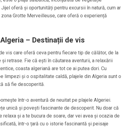
Jijel oferă și oportunități pentru excursii în natură, cum ar
din zona Grotte Merveilleuse, care oferă o experiență
 Algeria – Destinații de vis
 de vis care oferă ceva pentru fiecare tip de călător, de la
și retrase. Fie că ești în căutarea aventurii, a relaxării
entice, coasta algeriană are tot ce ai putea dori. Cu
 limpezi și o ospitalitate caldă, plajele din Algeria sunt o
ă să fie descoperită.
ornește într-o aventură de neuitat pe plajele Algeriei.
ețe unică și povești fascinante de descoperit. Nu doar că
e relaxa și a te bucura de soare, dar vei avea și ocazia de
ificată, într-o țară cu o istorie fascinantă și peisaje