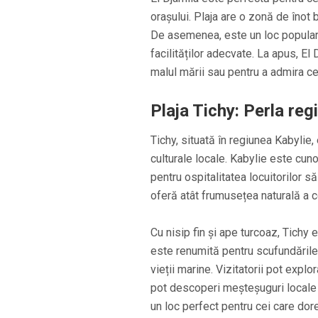
orașului. Plaja are o zonă de înot 
De asemenea, este un loc popular p
facilităților adecvate. La apus, El
malul mării sau pentru a admira cer
Plaja Tichy: Perla regi
Tichy, situată în regiunea Kabylie,
culturale locale. Kabylie este cu
pentru ospitalitatea locuitorilor s
oferă atât frumusețea naturală a co
Cu nisip fin și ape turcoaz, Tichy
este renumită pentru scufundările 
vieții marine. Vizitatorii pot expl
pot descoperi meșteșuguri locale ș
un loc perfect pentru cei care dore