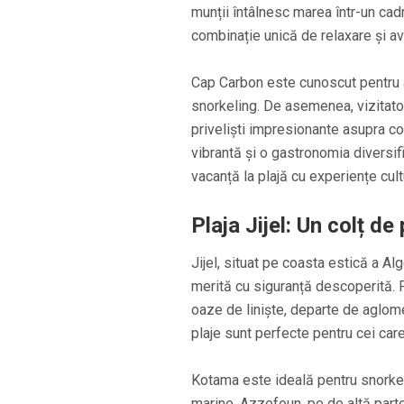
munții întâlnesc marea într-un cad
combinație unică de relaxare și av
Cap Carbon este cunoscut pentru a
snorkeling. De asemenea, vizitato
priveliști impresionante asupra coa
vibrantă și o gastronomia diversi
vacanță la plajă cu experiențe cult
Plaja Jijel: Un colț d
Jijel, situat pe coasta estică a Al
merită cu siguranță descoperită. 
oaze de liniște, departe de aglomer
plaje sunt perfecte pentru cei car
Kotama este ideală pentru snorkeling
marine. Azzefoun, pe de altă parte