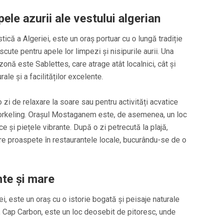
le azurii ale vestului algerian
că a Algeriei, este un oraș portuar cu o lungă tradiție
cute pentru apele lor limpezi și nisipurile aurii. Una
zonă este Sablettes, care atrage atât localnici, cât și
rale și a facilităților excelente.
 zi de relaxare la soare sau pentru activități acvatice
norkeling. Orașul Mostaganem este, de asemenea, un loc
ce și piețele vibrante. După o zi petrecută la plajă,
are proaspete în restaurantele locale, bucurându-se de o
nte și mare
iei, este un oraș cu o istorie bogată și peisaje naturale
, Cap Carbon, este un loc deosebit de pitoresc, unde