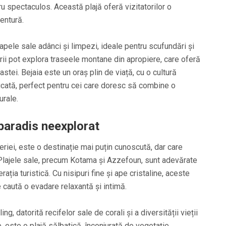
ru spectaculos. Această plajă oferă vizitatorilor o
entură.
pele sale adânci și limpezi, ideale pentru scufundări și
rii pot explora traseele montane din apropiere, care oferă
stei. Bejaia este un oraș plin de viață, cu o cultură
ficată, perfect pentru cei care doresc să combine o
urale.
e paradis neexplorat
geriei, este o destinație mai puțin cunoscută, dar care
Plajele sale, precum Kotama și Azzefoun, sunt adevărate
ația turistică. Cu nisipuri fine și ape cristaline, aceste
e caută o evadare relaxantă și intimă.
, datorită recifelor sale de corali și a diversității vieții
, este o plajă sălbatică, înconjurată de vegetație