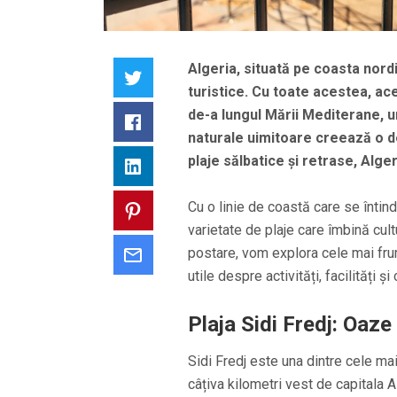
Algeria, situată pe coasta nordi
Twitter
turistice. Cu toate acestea, a
de-a lungul Mării Mediterane, u
Facebook
naturale uimitoare creează o de
plaje sălbatice și retrase, Alge
LinkedIn
Cu o linie de coastă care se întin
Pinterest
varietate de plaje care îmbină cul
postare, vom explora cele mai frum
Email
utile despre activități, facilități ș
Plaja Sidi Fredj: Oaze 
Sidi Fredj este una dintre cele mai
câțiva kilometri vest de capitala 