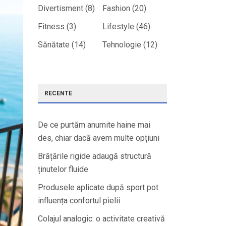
Divertisment
(8)
Fashion
(20)
Fitness
(3)
Lifestyle
(46)
Sănătate
(14)
Tehnologie
(12)
RECENTE
De ce purtăm anumite haine mai
des, chiar dacă avem multe opțiuni
Brățările rigide adaugă structură
ținutelor fluide
Produsele aplicate după sport pot
influența confortul pielii
Colajul analogic: o activitate creativă