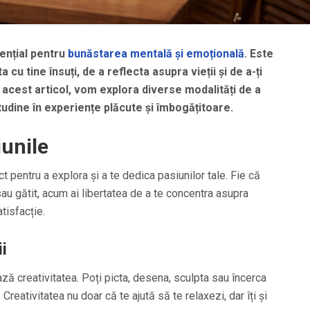
ențial pentru
bunăstarea mentală și emoțională
. Este
cu tine însuți, de a reflecta asupra vieții și de a-ți
n acest articol, vom explora diverse modalități de a
dine în experiențe plăcute și îmbogățitoare.
iunile
 pentru a explora și a te dedica pasiunilor tale. Fie că
sau gătit, acum ai libertatea de a te concentra asupra
atisfacție.
i
ează creativitatea. Poți picta, desena, sculpta sau încerca
Creativitatea nu doar că te ajută să te relaxezi, dar îți și