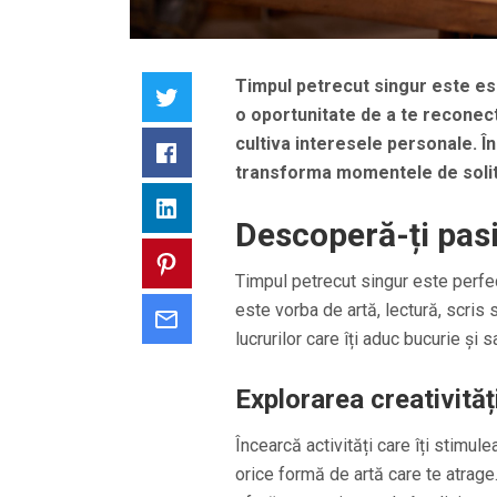
Timpul petrecut singur este es
Twitter
o oportunitate de a te reconecta 
cultiva interesele personale. Î
Facebook
transforma momentele de solitu
LinkedIn
Descoperă-ți pas
Pinterest
Timpul petrecut singur este perfect
este vorba de artă, lectură, scris 
Email
lucrurilor care îți aduc bucurie și s
Explorarea creativități
Încearcă activități care îți stimul
orice formă de artă care te atrage. 