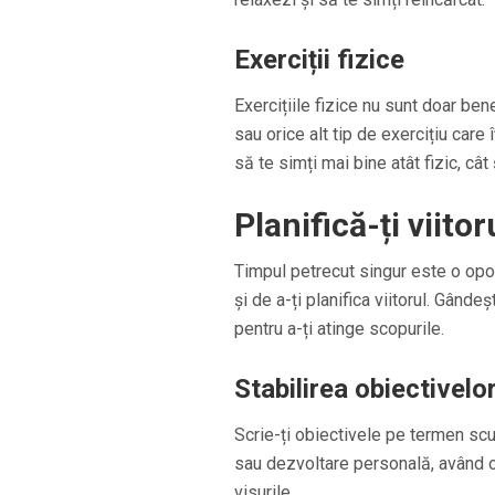
Exerciții fizice
Exercițiile fizice nu sunt doar ben
sau orice alt tip de exercițiu care 
să te simți mai bine atât fizic, cât
Planifică-ți viitor
Timpul petrecut singur este o opor
și de a-ți planifica viitorul. Gânde
pentru a-ți atinge scopurile.
Stabilirea obiectivelo
Scrie-ți obiectivele pe termen scur
sau dezvoltare personală, având ob
visurile.