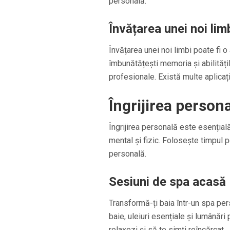
personală.
Învățarea unei noi lim
Învățarea unei noi limbi poate fi 
îmbunătățești memoria și abilitățile
profesionale. Există multe aplicați
Îngrijirea person
Îngrijirea personală este esențială
mental și fizic. Folosește timpul pe
personală.
Sesiuni de spa acasă
Transformă-ți baia într-un spa per
baie, uleiuri esențiale și lumânăr
relaxezi și să te simți reîncărcat.