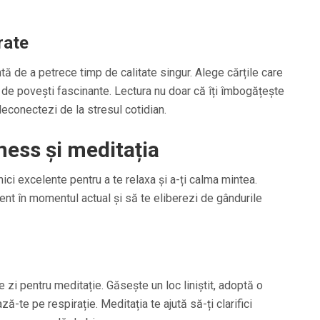
rate
ă de a petrece timp de calitate singur. Alege cărțile care
 de povești fascinante. Lectura nu doar că îți îmbogățește
 deconectezi de la stresul cotidian.
ness și meditația
ici excelente pentru a te relaxa și a-ți calma mintea.
zent în momentul actual și să te eliberezi de gândurile
 zi pentru meditație. Găsește un loc liniștit, adoptă o
ă-te pe respirație. Meditația te ajută să-ți clarifici