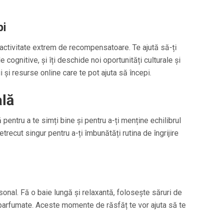
bi
o activitate extrem de recompensatoare. Te ajută să-ți
 cognitive, și îți deschide noi oportunități culturale și
i și resurse online care te pot ajuta să începi.
ală
 pentru a te simți bine și pentru a-ți menține echilibrul
trecut singur pentru a-ți îmbunătăți rutina de îngrijire
sonal. Fă o baie lungă și relaxantă, folosește săruri de
i parfumate. Aceste momente de răsfăț te vor ajuta să te