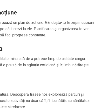
acțiune
 creează un plan de acțiune. Gândește-te la pașii necesari
epe să lucrezi la ele. Planificarea și organizarea te vor
i să faci progrese constante.
a
itate minunată de a petrece timp de calitate singur.
eră o pauză de la agitația cotidiană și îți îmbunătățește
natură. Descoperă trasee noi, explorează parcuri și
ceste activități nu doar că îți îmbunătățesc sănătatea
niște și relaxare.