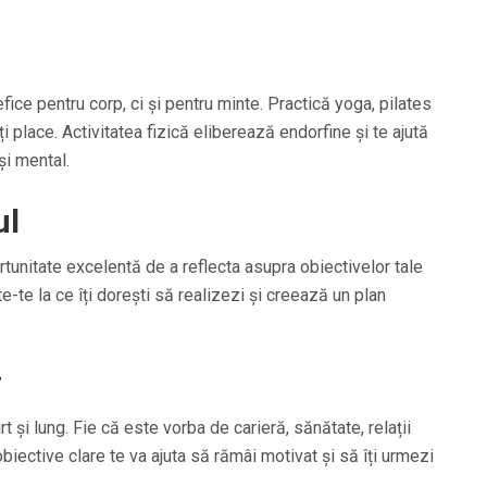
efice pentru corp, ci și pentru minte. Practică yoga, pilates
îți place. Activitatea fizică eliberează endorfine și te ajută
 și mental.
ul
tunitate excelentă de a reflecta asupra obiectivelor tale
ște-te la ce îți dorești să realizezi și creează un plan
r
t și lung. Fie că este vorba de carieră, sănătate, relații
iective clare te va ajuta să rămâi motivat și să îți urmezi