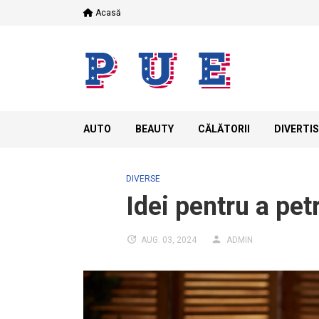
Skip
Acasă
to
content
AUTO
BEAUTY
CĂLĂTORII
DIVERTI
DIVERSE
Idei pentru a pet
AUG. 03, 2024
ADMIN