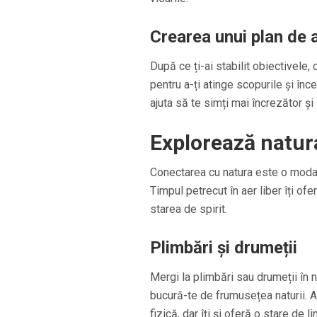
Crearea unui plan de 
După ce ți-ai stabilit obiectivele,
pentru a-ți atinge scopurile și înc
ajuta să te simți mai încrezător ș
Explorează natur
Conectarea cu natura este o modal
Timpul petrecut în aer liber îți of
starea de spirit.
Plimbări și drumeții
Mergi la plimbări sau drumeții în 
bucură-te de frumusețea naturii. A
fizică, dar îți și oferă o stare de li