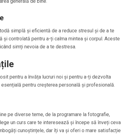
tarea generală de bine.
ie
todă simplă și eficientă de a reduce stresul și de a te
ă și controlată pentru a-ți calma mintea și corpul. Aceste
oricând simți nevoia de a te destresa.
țile
sit pentru a învăța lucruri noi și pentru a-ți dezvolta
te esențială pentru creșterea personală și profesională.
line pe diverse teme, de la programare la fotografie,
 Alege un curs care te interesează și începe să înveți ceva
mbogăți cunoștințele, dar îți va și oferi o mare satisfacție