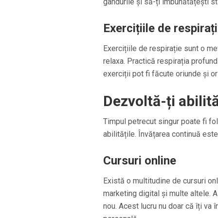
gândurile și să-ți îmbunătățești s
Exercițiile de respiraț
Exercițiile de respirație sunt o me
relaxa. Practică respirația profund
exerciții pot fi făcute oriunde și 
Dezvoltă-ți abilită
Timpul petrecut singur poate fi folo
abilitățile. Învățarea continuă es
Cursuri online
Există o multitudine de cursuri on
marketing digital și multe altele.
nou. Acest lucru nu doar că îți va î