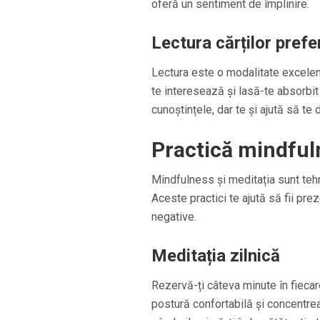
oferă un sentiment de împlinire.
Lectura cărților prefe
Lectura este o modalitate excelent
te interesează și lasă-te absorbit
cunoștințele, dar te și ajută să te
Practică mindful
Mindfulness și meditația sunt tehn
Aceste practici te ajută să fii pre
negative.
Meditația zilnică
Rezervă-ți câteva minute în fiecare
postură confortabilă și concentreaz