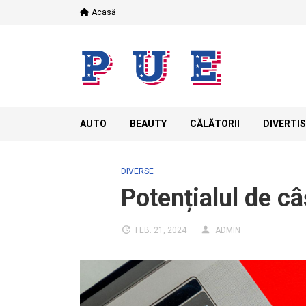
Skip
Acasă
to
content
AUTO
BEAUTY
CĂLĂTORII
DIVERTI
DIVERSE
Potențialul de c
FEB. 21, 2024
ADMIN