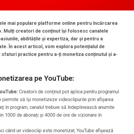
ele mai populare platforme online pentru încărcarea
o. Mulți creatori de conținut își folosesc canalele
iunile, abilitățile și expertiza, dar și pentru a
ate. În acest articol, vom explora potențialul de
sfaturi practice pentru a-ți monetiza conținutul și a-
netizarea pe YouTube:
YouTube:
Creatorii de conținut pot aplica pentru programul
e permite să își monetizeze videoclipurile prin afișarea
ați în program, canalul trebuie să îndeplinească anumite
uțin 1000 de abonați și 4000 de ore de vizionare în
ci când un videoclip este monetizat, YouTube afișează