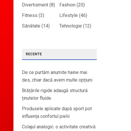
Divertisment
(8)
Fashion
(20)
Fitness
(3)
Lifestyle
(46)
Sănătate
(14)
Tehnologie
(12)
RECENTE
De ce purtăm anumite haine mai
des, chiar dacă avem multe opțiuni
Brățările rigide adaugă structură
ținutelor fluide
Produsele aplicate după sport pot
influența confortul pielii
Colajul analogic: o activitate creativă