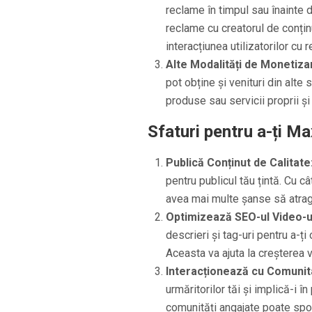
reclame în timpul sau înainte 
reclame cu creatorul de conțin
interacțiunea utilizatorilor cu 
Alte Modalități de Monetiza
pot obține și venituri din alte
produse sau servicii proprii ș
Sfaturi pentru a-ți M
Publică Conținut de Calitate
pentru publicul tău țintă. Cu câ
avea mai multe șanse să atragi
Optimizează SEO-ul Video-ur
descrieri și tag-uri pentru a-ț
Aceasta va ajuta la creșterea vi
Interacționează cu Comunit
urmăritorilor tăi și implică-i î
comunități angajate poate spori