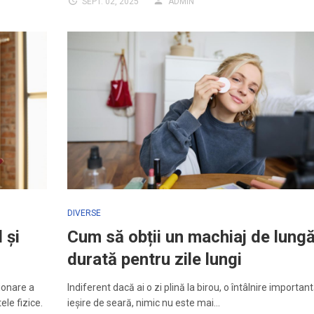
SEPT. 02, 2025
ADMIN
DIVERSE
 și
Cum să obții un machiaj de lung
durată pentru zile lungi
ionare a
Indiferent dacă ai o zi plină la birou, o întâlnire importan
le fizice.
ieșire de seară, nimic nu este mai…