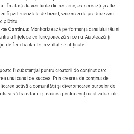
it:
În afară de veniturile din reclame, explorează și alte
 ar fi parteneriatele de brand, vânzarea de produse sau
e plătite.
-te Continuu:
Monitorizează performanța canalului tău și
ntru a înțelege ce funcționează și ce nu. Ajustează-ți
cție de feedback-ul și rezultatele obținute.
oate fi substanțial pentru creatorii de conținut care
irea unui canal de succes. Prin crearea de conținut de
licarea activă a comunității și diversificarea surselor de
rile și să transformi pasiunea pentru conținutul video într-