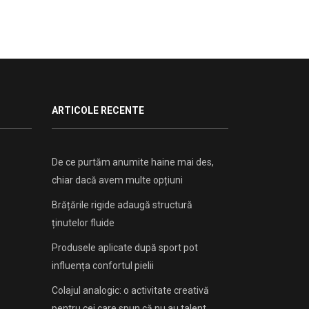
ARTICOLE RECENTE
De ce purtăm anumite haine mai des,
chiar dacă avem multe opțiuni
Brățările rigide adaugă structură
ținutelor fluide
Produsele aplicate după sport pot
influența confortul pielii
Colajul analogic: o activitate creativă
pentru cei care spun că nu au talent