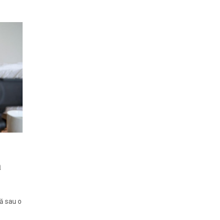
ă
tă sau o