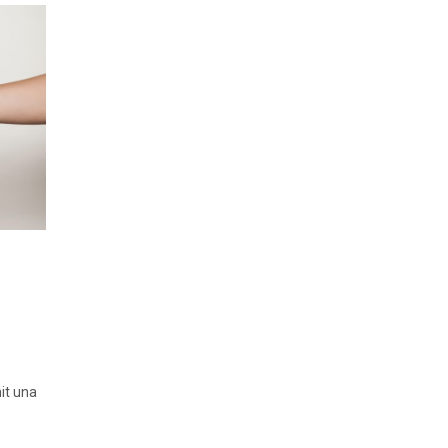
nit una