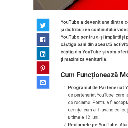
YouTube a devenit una dintre c
Twitter
și distribuirea conținutului vide
YouTube pentru a-și împărtăși pas
Facebook
câștiga bani din această activit
câștig din YouTube și vom oferi 
LinkedIn
ți maximiza veniturile.
Pinterest
Cum Funcționează Mo
Email
Programul de Parteneriat 
de parteneriat YouTube, care l
de reclame. Pentru a fi accept
cerințe, cum ar fi având cel p
ultimele 12 luni.
Reclamele pe YouTube:
Atun