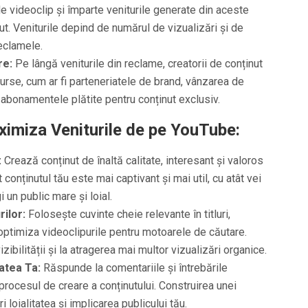
de videoclip și împarte veniturile generate din aceste
ut. Veniturile depind de numărul de vizualizări și de
reclamele.
re:
Pe lângă veniturile din reclame, creatorii de conținut
 surse, cum ar fi parteneriatele de brand, vânzarea de
i abonamentele plătite pentru conținut exclusiv.
aximiza Veniturile de pe YouTube:
:
Crează conținut de înaltă calitate, interesant și valoros
t conținutul tău este mai captivant și mai util, cu atât vei
 un public mare și loial.
ilor:
Folosește cuvinte cheie relevante în titluri,
i optimiza videoclipurile pentru motoarele de căutare.
zibilității și la atragerea mai multor vizualizări organice.
atea Ta:
Răspunde la comentariile și întrebările
n procesul de creare a conținutului. Construirea unei
 loialitatea și implicarea publicului tău.