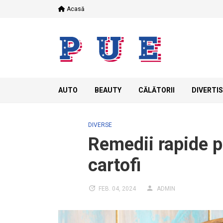
Skip
Acasă
to
content
AUTO
BEAUTY
CĂLĂTORII
DIVERTI
DIVERSE
Remedii rapide p
cartofi
FEB. 04, 2024
ADMIN