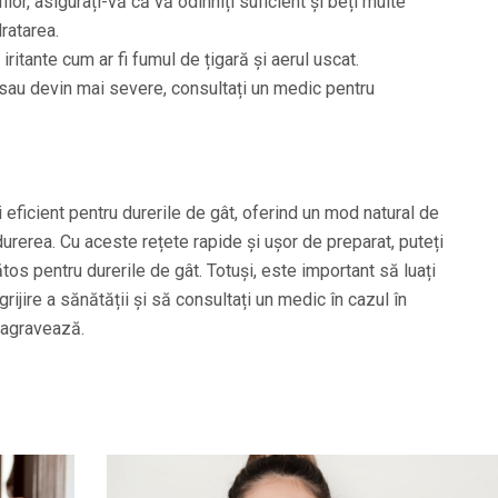
filor, asigurați-vă că vă odihniți suficient și beți multe
ratarea.
iritante cum ar fi fumul de țigară și aerul uscat.
 sau devin mai severe, consultați un medic pentru
i eficient pentru durerile de gât, oferind un mod natural de
durerea. Cu aceste rețete rapide și ușor de preparat, puteți
tos pentru durerile de gât. Totuși, este important să luați
rijire a sănătății și să consultați un medic în cazul în
 agravează.