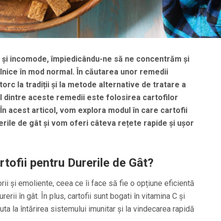
te și incomode, împiedicându-ne să ne concentrăm și
ilnice în mod normal. În căutarea unor remedii
ntorc la tradiții și la metode alternative de tratare a
dintre aceste remedii este folosirea cartofilor
În acest articol, vom explora modul în care cartofii
rerile de gât și vom oferi câteva rețete rapide și ușor
ofii pentru Durerile de Gât?
orii și emoliente, ceea ce îi face să fie o opțiune eficientă
erii în gât. În plus, cartofii sunt bogati în vitamina C și
juta la întărirea sistemului imunitar și la vindecarea rapidă