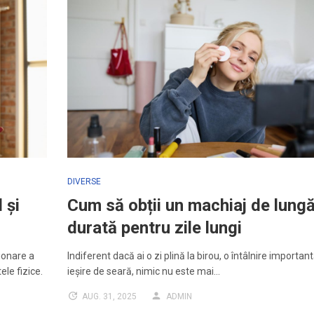
DIVERSE
 și
Cum să obții un machiaj de lung
durată pentru zile lungi
ionare a
Indiferent dacă ai o zi plină la birou, o întâlnire importan
le fizice.
ieșire de seară, nimic nu este mai…
AUG. 31, 2025
ADMIN