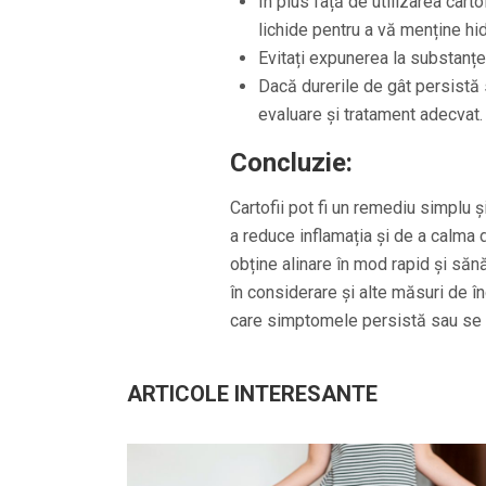
În plus față de utilizarea carto
lichide pentru a vă menține hid
Evitați expunerea la substanțe 
Dacă durerile de gât persistă
evaluare și tratament adecvat.
Concluzie:
Cartofii pot fi un remediu simplu ș
a reduce inflamația și de a calma 
obține alinare în mod rapid și sănă
în considerare și alte măsuri de îng
care simptomele persistă sau se
ARTICOLE INTERESANTE