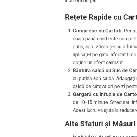
a durerii de gât.
Rețete Rapide cu Cart
Comprese cu Cartofi:
Pentru
coajă până când este complet 
puțin, apoi zdrobiți-l cu o furcu
aplicați-l pe gâtul afectat tim
obține un efect calmant.
Băutură caldă cu Suc de Car
cu puțină apă caldă. Adăugați
caldă de câteva ori pe zi pentr
Gargară cu Infuzie de Cartof
de 10-15 minute. Strecurați inf
Acest lucru va ajuta la reducere
Alte Sfaturi și Măsuri