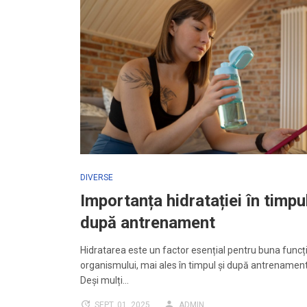
DIVERSE
Importanța hidratației în timpul
după antrenament
Hidratarea este un factor esențial pentru buna funcț
organismului, mai ales în timpul și după antrenamente
Deși mulți…
SEPT. 01, 2025
ADMIN