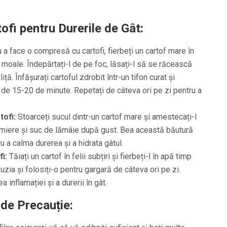
ofi pentru Durerile de Gât:
 a face o compresă cu cartofi, fierbeți un cartof mare în
moale. Îndepărtați-l de pe foc, lăsați-l să se răcească
liță. Înfășurați cartoful zdrobit într-un tifon curat și
p de 15-20 de minute. Repetați de câteva ori pe zi pentru a
tofi:
Stoarceți sucul dintr-un cartof mare și amestecați-l
 miere și suc de lămâie după gust. Bea această băutură
u a calma durerea și a hidrata gâtul.
i:
Tăiați un cartof în felii subțiri și fierbeți-l în apă timp
uzia și folosiți-o pentru gargară de câteva ori pe zi.
a inflamației și a durerii în gât.
 de Precauție: