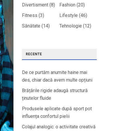
Divertisment
(8)
Fashion
(20)
Fitness
(3)
Lifestyle
(46)
Sănătate
(14)
Tehnologie
(12)
RECENTE
De ce purtăm anumite haine mai
des, chiar dacă avem multe opțiuni
Brățările rigide adaugă structură
ținutelor fluide
Produsele aplicate după sport pot
influența confortul pielii
Colajul analogic: o activitate creativă