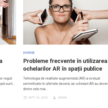
DIVERSE
a
Probleme frecvente în utilizarea
ochelarilor AR în spații publice
or reguli
Tehnologia de realitate augmentată (AR) a evoluat
opiii sunt…
semnificativ în ultimele decenii, iar ochelarii AR au deve
dintre cele mai…
SEPT. 02, 2025
ADMIN