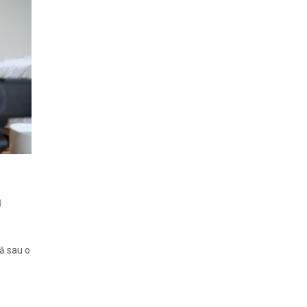
ă
tă sau o