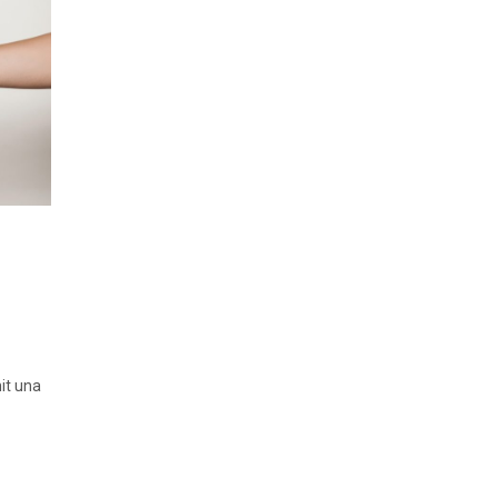
nit una