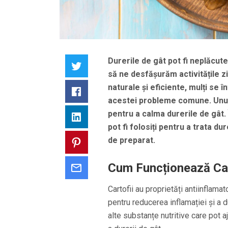
Durerile de gât pot fi neplăcu
Twitter
să ne desfășurăm activitățile z
naturale și eficiente, mulți se î
Facebook
acestei probleme comune. Unul 
pentru a calma durerile de gât. 
LinkedIn
pot fi folosiți pentru a trata du
de preparat.
Pinterest
Cum Funcționează Cart
Email
Cartofii au proprietăți antiinflamat
pentru reducerea inflamației și a dur
alte substanțe nutritive care pot a