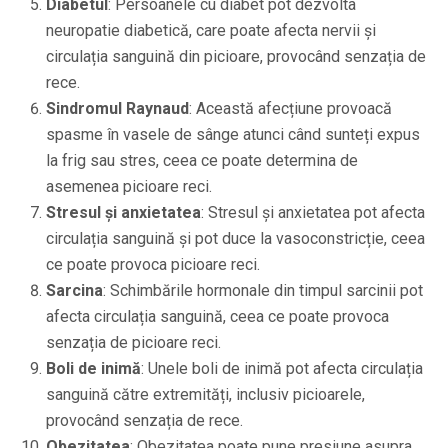
Diabetul
: Persoanele cu diabet pot dezvolta
neuropatie diabetică, care poate afecta nervii și
circulația sanguină din picioare, provocând senzația de
rece.
Sindromul Raynaud
: Această afecțiune provoacă
spasme în vasele de sânge atunci când sunteți expus
la frig sau stres, ceea ce poate determina de
asemenea picioare reci.
Stresul și anxietatea
: Stresul și anxietatea pot afecta
circulația sanguină și pot duce la vasoconstricție, ceea
ce poate provoca picioare reci.
Sarcina
: Schimbările hormonale din timpul sarcinii pot
afecta circulația sanguină, ceea ce poate provoca
senzația de picioare reci.
Boli de inimă
: Unele boli de inimă pot afecta circulația
sanguină către extremități, inclusiv picioarele,
provocând senzația de rece.
Obezitatea
: Obezitatea poate pune presiune asupra