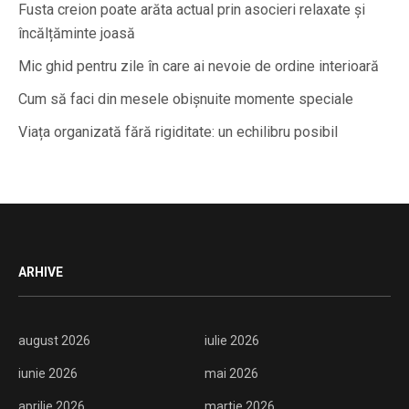
Fusta creion poate arăta actual prin asocieri relaxate și
încălțăminte joasă
Mic ghid pentru zile în care ai nevoie de ordine interioară
Cum să faci din mesele obișnuite momente speciale
Viața organizată fără rigiditate: un echilibru posibil
ARHIVE
august 2026
iulie 2026
iunie 2026
mai 2026
aprilie 2026
martie 2026