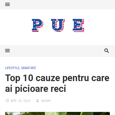
Skip
to
content
LIFESTYLE
,
SĂNĂTATE
Top 10 cauze pentru care
ai picioare reci
APR. 29, 2024
ADMIN