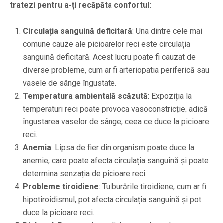
tratezi pentru a-ți recăpăta confortul:
Circulația sanguină deficitară
: Una dintre cele mai
comune cauze ale picioarelor reci este circulația
sanguină deficitară. Acest lucru poate fi cauzat de
diverse probleme, cum ar fi arteriopatia periferică sau
vasele de sânge îngustate.
Temperatura ambientală scăzută
: Expoziția la
temperaturi reci poate provoca vasoconstricție, adică
îngustarea vaselor de sânge, ceea ce duce la picioare
reci.
Anemia
: Lipsa de fier din organism poate duce la
anemie, care poate afecta circulația sanguină și poate
determina senzația de picioare reci.
Probleme tiroidiene
: Tulburările tiroidiene, cum ar fi
hipotiroidismul, pot afecta circulația sanguină și pot
duce la picioare reci.