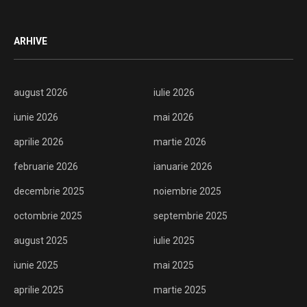
ARHIVE
august 2026
iulie 2026
iunie 2026
mai 2026
aprilie 2026
martie 2026
februarie 2026
ianuarie 2026
decembrie 2025
noiembrie 2025
octombrie 2025
septembrie 2025
august 2025
iulie 2025
iunie 2025
mai 2025
aprilie 2025
martie 2025