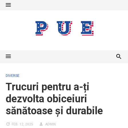
Skip
to
content
DIVERSE
Trucuri pentru a-ți
dezvolta obiceiuri
sănătoase și durabile
FEB. 12, 2025
ADMIN