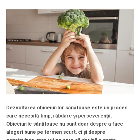
Dezvoltarea obiceiurilor sănătoase este un proces
care necesită timp, răbdare și perseverență.
Obiceiurile sănătoase nu sunt doar despre a face
alegeri bune pe termen scurt, ci și despre