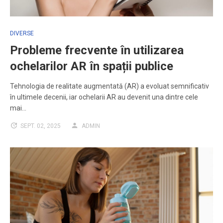
DIVERSE
Probleme frecvente în utilizarea
ochelarilor AR în spații publice
Tehnologia de realitate augmentată (AR) a evoluat semnificativ
în ultimele decenii, iar ochelarii AR au devenit una dintre cele
mai…
SEPT. 02, 2025
ADMIN