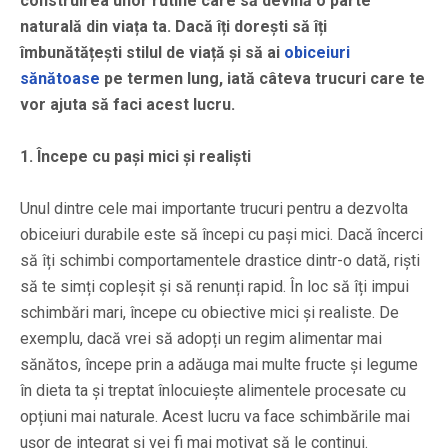
construirea unor rutine care să devină o parte
naturală din viața ta. Dacă îți dorești să îți
îmbunătățești stilul de viață și să ai
obiceiuri
sănătoase
pe termen lung, iată câteva trucuri care te
vor ajuta să faci acest lucru.
1. Începe cu pași mici și realiști
Unul dintre cele mai importante trucuri pentru a dezvolta
obiceiuri durabile este să începi cu pași mici. Dacă încerci
să îți schimbi comportamentele drastice dintr-o dată, riști
să te simți copleșit și să renunți rapid. În loc să îți impui
schimbări mari, începe cu obiective mici și realiste. De
exemplu, dacă vrei să adopți un regim alimentar mai
sănătos, începe prin a adăuga mai multe fructe și legume
în dieta ta și treptat înlocuiește alimentele procesate cu
opțiuni mai naturale. Acest lucru va face schimbările mai
ușor de integrat și vei fi mai motivat să le continui.