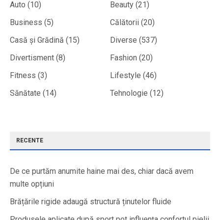
Auto
(10)
Beauty
(21)
Business
(5)
Călătorii
(20)
Casă și Grădină
(15)
Diverse
(537)
Divertisment
(8)
Fashion
(20)
Fitness
(3)
Lifestyle
(46)
Sănătate
(14)
Tehnologie
(12)
RECENTE
De ce purtăm anumite haine mai des, chiar dacă avem
multe opțiuni
Brățările rigide adaugă structură ținutelor fluide
Produsele aplicate după sport pot influența confortul pielii