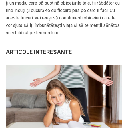
ți un mediu care să susțină obiceiurile tale, fii răbdător cu
tine însuți și bucură-te de fiecare pas pe care îl faci. Cu
aceste trucuri, vei reuși să construiești obiceiuri care te
vor ajuta să îți îmbunătățești viața și să te menții sănătos
și echilibrat pe termen lung.
ARTICOLE INTERESANTE