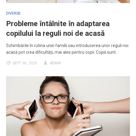
DIVERSE
Probleme întâlnite în adaptarea
copilului la reguli noi de acasă
Schimbările în rutina unei familii sau introducerea unor reguli noi
acasă pot crea dificultăți, mai ales pentru copii. Copiii sunt…
SEPT. 06, 2025
ADMIN