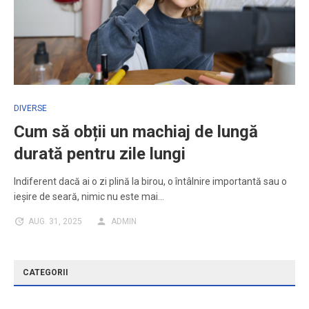
DIVERSE
Cum să obții un machiaj de lungă
durată pentru zile lungi
Indiferent dacă ai o zi plină la birou, o întâlnire importantă sau o
ieșire de seară, nimic nu este mai…
AUG. 31, 2025
ADMIN
CATEGORII