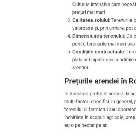
Culturile intensive care neces
prețuri mai mari.
Calitatea solului:
Terenurile cu
valoroase și, prin urmare, pot
Dimensiunea terenului:
De ob
pentru terenurile mai mari sau 
Condițiile contractuale:
Terme
plata anticipată sau condițiile 
arendei.
Prețurile arendei în 
În România, prețurile arendei la he
mulți factori specifici. În general, 
terenului și fermierul sau operatoru
închiriate în scopuri agricole, preț
euro pe hectar pe an.