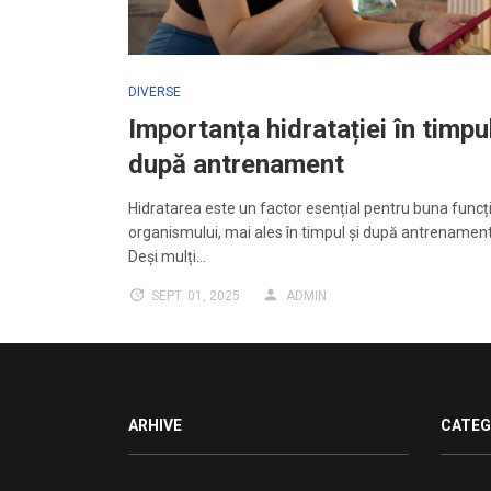
DIVERSE
Importanța hidratației în timpul
după antrenament
Hidratarea este un factor esențial pentru buna funcț
organismului, mai ales în timpul și după antrenamente
Deși mulți…
SEPT. 01, 2025
ADMIN
ARHIVE
CATEG