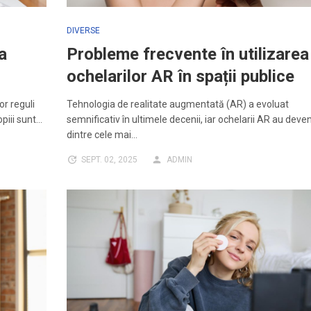
DIVERSE
a
Probleme frecvente în utilizarea
ochelarilor AR în spații publice
or reguli
Tehnologia de realitate augmentată (AR) a evoluat
opiii sunt…
semnificativ în ultimele decenii, iar ochelarii AR au deve
dintre cele mai…
SEPT. 02, 2025
ADMIN