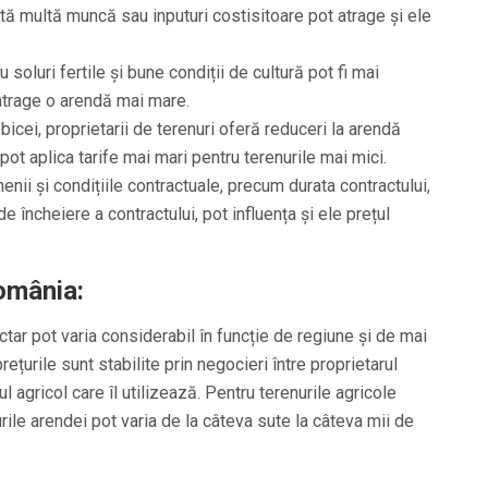
ită multă muncă sau inputuri costisitoare pot atrage și ele
 soluri fertile și bune condiții de cultură pot fi mai
 atrage o arendă mai mare.
icei, proprietarii de terenuri oferă reduceri la arendă
pot aplica tarife mai mari pentru terenurile mai mici.
nii și condițiile contractuale, precum durata contractului,
de încheiere a contractului, pot influența și ele prețul
România:
ctar pot varia considerabil în funcție de regiune și de mai
prețurile sunt stabilite prin negocieri între proprietarul
l agricol care îl utilizează. Pentru terenurile agricole
urile arendei pot varia de la câteva sute la câteva mii de