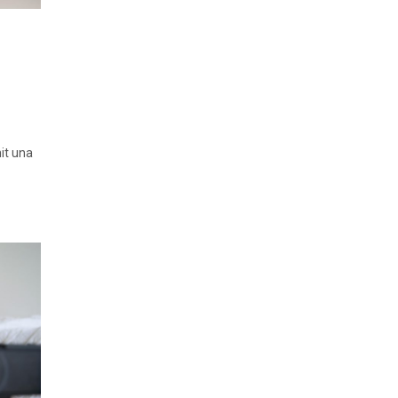
nit una