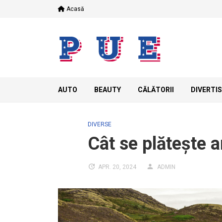
Skip
Acasă
to
content
AUTO
BEAUTY
CĂLĂTORII
DIVERTI
DIVERSE
Cât se plătește a
APR. 20, 2024
ADMIN