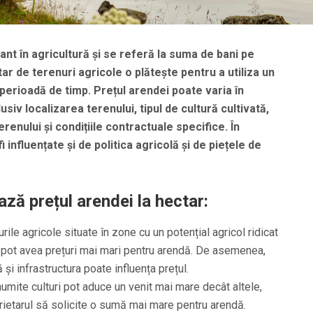
t în agricultură și se referă la suma de bani pe
ar de terenuri agricole o plătește pentru a utiliza un
perioadă de timp. Prețul arendei poate varia în
lusiv localizarea terenului, tipul de cultură cultivată,
renului și condițiile contractuale specifice. În
 influențate și de politica agricolă și de piețele de
ază prețul arendei la hectar:
rile agricole situate în zone cu un potențial agricol ridicat
pot avea prețuri mai mari pentru arendă. De asemenea,
i infrastructura poate influența prețul.
umite culturi pot aduce un venit mai mare decât altele,
ietarul să solicite o sumă mai mare pentru arendă.