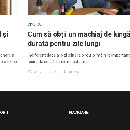
DIVERSE
 și
Cum să obții un machiaj de lung
durată pentru zile lungi
ionare a
Indiferent dacă ai o zi plină la birou, o întâlnire importan
le fizice.
ieșire de seară, nimic nu este mai…
AUG. 31, 2025
ADMIN
ORII
NAVIGARE