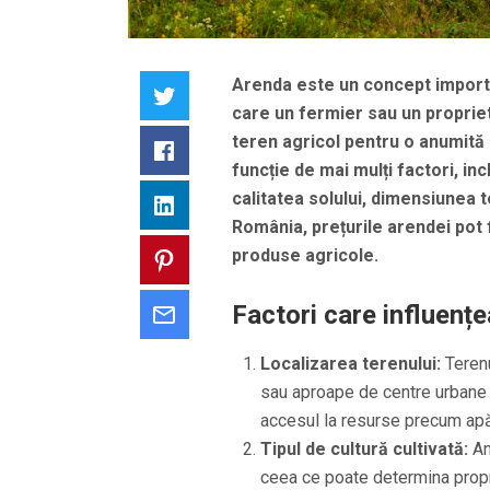
Arenda este un concept importan
Twitter
care un fermier sau un propriet
teren agricol pentru o anumită 
Facebook
funcție de mai mulți factori, inc
calitatea solului, dimensiunea te
LinkedIn
România, prețurile arendei pot fi
produse agricole.
Pinterest
Factori care influențe
Email
Localizarea terenului:
Terenu
sau aproape de centre urbane 
accesul la resurse precum apă ș
Tipul de cultură cultivată:
An
ceea ce poate determina propr